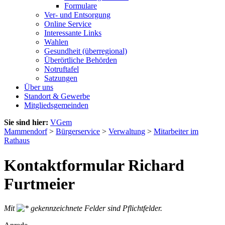
Formulare
Ver- und Entsorgung
Online Service
Interessante Links
Wahlen
Gesundheit (überregional)
Überörtliche Behörden
Notruftafel
Satzungen
Über uns
Standort & Gewerbe
Mitgliedsgemeinden
Sie sind hier:
VGem
Mammendorf
>
Bürgerservice
>
Verwaltung
>
Mitarbeiter im
Rathaus
Kontaktformular Richard
Furtmeier
Mit
gekennzeichnete Felder sind Pflichtfelder.