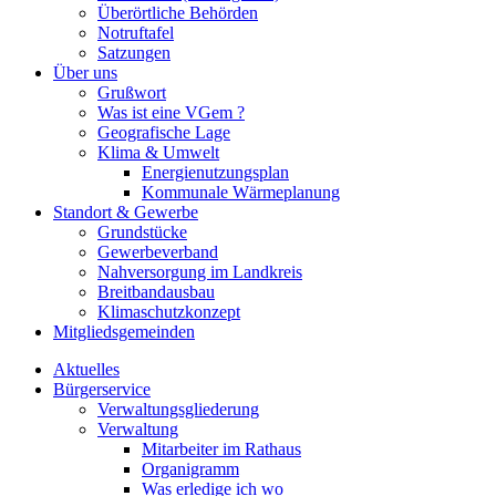
Überörtliche Behörden
Notruftafel
Satzungen
Über uns
Grußwort
Was ist eine VGem ?
Geografische Lage
Klima & Umwelt
Energienutzungsplan
Kommunale Wärmeplanung
Standort & Gewerbe
Grundstücke
Gewerbeverband
Nahversorgung im Landkreis
Breitbandausbau
Klimaschutzkonzept
Mitgliedsgemeinden
Aktuelles
Bürgerservice
Verwaltungsgliederung
Verwaltung
Mitarbeiter im Rathaus
Organigramm
Was erledige ich wo