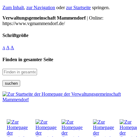
Zum Inhalt
,
zur Navigation
oder
zur Startseite
springen.
Verwaltungsgemeinschaft Mammendorf
| Online:
https://www.vgmammendorf.de/
Schriftgröße
A
A
A
Finden in gesamter Seite
suchen