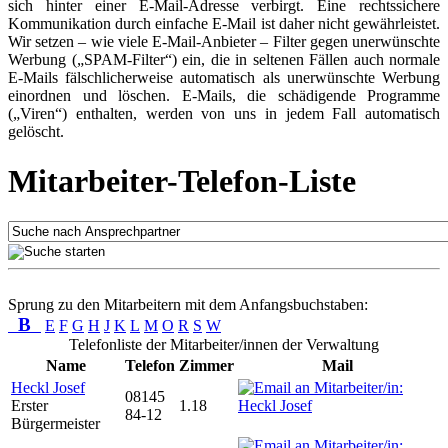
sich hinter einer E-Mail-Adresse verbirgt. Eine rechtssichere
Kommunikation durch einfache E-Mail ist daher nicht gewährleistet.
Wir setzen – wie viele E-Mail-Anbieter – Filter gegen unerwünschte
Werbung („SPAM-Filter“) ein, die in seltenen Fällen auch normale
E-Mails fälschlicherweise automatisch als unerwünschte Werbung
einordnen und löschen. E-Mails, die schädigende Programme
(„Viren“) enthalten, werden von uns in jedem Fall automatisch
gelöscht.
Mitarbeiter-Telefon-Liste
Sprung zu den Mitarbeitern mit dem Anfangsbuchstaben:
B
E
F
G
H
J
K
L
M
O
R
S
W
Telefonliste der Mitarbeiter/innen der Verwaltung
Name
Telefon
Zimmer
Mail
Heckl Josef
08145
Erster
1.18
84-12
Bürgermeister