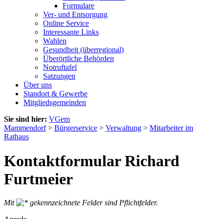
Formulare
Ver- und Entsorgung
Online Service
Interessante Links
Wahlen
Gesundheit (überregional)
Überörtliche Behörden
Notruftafel
Satzungen
Über uns
Standort & Gewerbe
Mitgliedsgemeinden
Sie sind hier:
VGem
Mammendorf
>
Bürgerservice
>
Verwaltung
>
Mitarbeiter im
Rathaus
Kontaktformular Richard
Furtmeier
Mit
gekennzeichnete Felder sind Pflichtfelder.