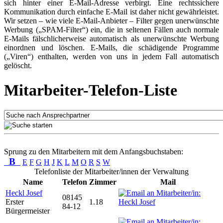
sich hinter einer E-Mail-Adresse verbirgt. Eine rechtssichere
Kommunikation durch einfache E-Mail ist daher nicht gewährleistet.
Wir setzen – wie viele E-Mail-Anbieter – Filter gegen unerwünschte
Werbung („SPAM-Filter“) ein, die in seltenen Fällen auch normale
E-Mails fälschlicherweise automatisch als unerwünschte Werbung
einordnen und löschen. E-Mails, die schädigende Programme
(„Viren“) enthalten, werden von uns in jedem Fall automatisch
gelöscht.
Mitarbeiter-Telefon-Liste
Sprung zu den Mitarbeitern mit dem Anfangsbuchstaben:
B
E
F
G
H
J
K
L
M
O
R
S
W
Telefonliste der Mitarbeiter/innen der Verwaltung
Name
Telefon
Zimmer
Mail
Heckl Josef
08145
Erster
1.18
84-12
Bürgermeister