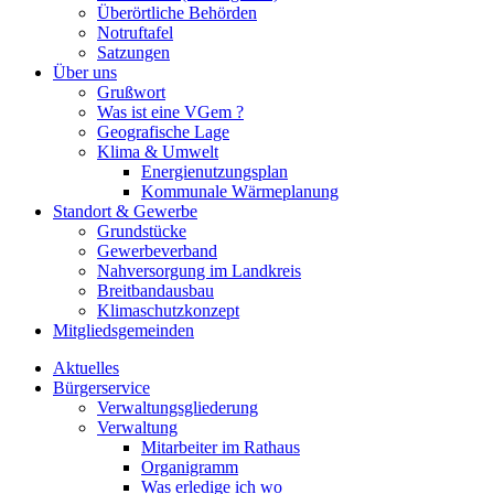
Überörtliche Behörden
Notruftafel
Satzungen
Über uns
Grußwort
Was ist eine VGem ?
Geografische Lage
Klima & Umwelt
Energienutzungsplan
Kommunale Wärmeplanung
Standort & Gewerbe
Grundstücke
Gewerbeverband
Nahversorgung im Landkreis
Breitbandausbau
Klimaschutzkonzept
Mitgliedsgemeinden
Aktuelles
Bürgerservice
Verwaltungsgliederung
Verwaltung
Mitarbeiter im Rathaus
Organigramm
Was erledige ich wo