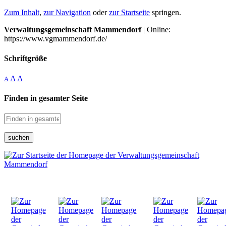
Zum Inhalt
,
zur Navigation
oder
zur Startseite
springen.
Verwaltungsgemeinschaft Mammendorf
| Online:
https://www.vgmammendorf.de/
Schriftgröße
A
A
A
Finden in gesamter Seite
suchen