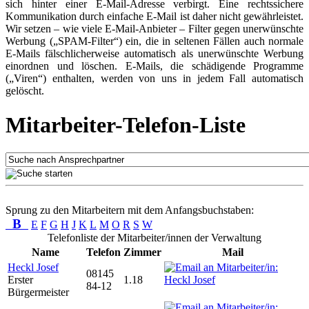
sich hinter einer E-Mail-Adresse verbirgt. Eine rechtssichere
Kommunikation durch einfache E-Mail ist daher nicht gewährleistet.
Wir setzen – wie viele E-Mail-Anbieter – Filter gegen unerwünschte
Werbung („SPAM-Filter“) ein, die in seltenen Fällen auch normale
E-Mails fälschlicherweise automatisch als unerwünschte Werbung
einordnen und löschen. E-Mails, die schädigende Programme
(„Viren“) enthalten, werden von uns in jedem Fall automatisch
gelöscht.
Mitarbeiter-Telefon-Liste
Sprung zu den Mitarbeitern mit dem Anfangsbuchstaben:
B
E
F
G
H
J
K
L
M
O
R
S
W
Telefonliste der Mitarbeiter/innen der Verwaltung
Name
Telefon
Zimmer
Mail
Heckl Josef
08145
Erster
1.18
84-12
Bürgermeister