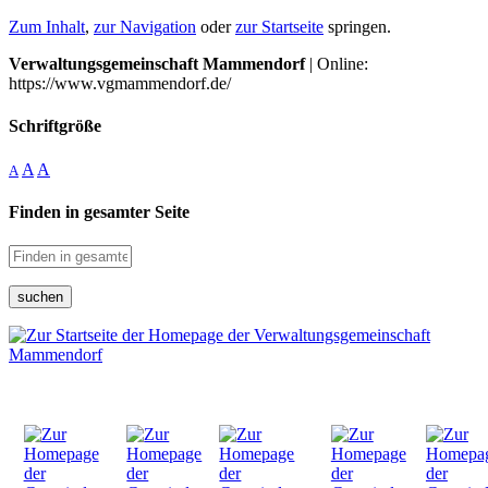
Zum Inhalt
,
zur Navigation
oder
zur Startseite
springen.
Verwaltungsgemeinschaft Mammendorf
| Online:
https://www.vgmammendorf.de/
Schriftgröße
A
A
A
Finden in gesamter Seite
suchen