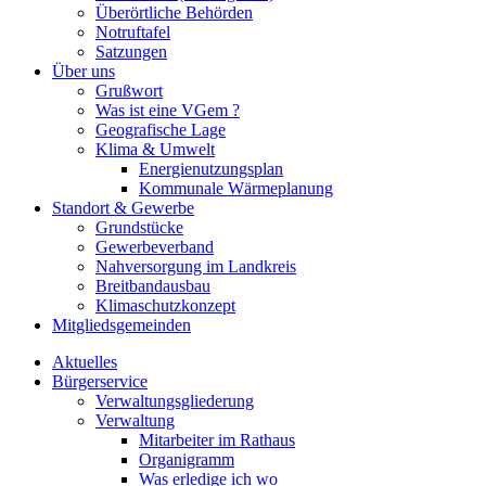
Überörtliche Behörden
Notruftafel
Satzungen
Über uns
Grußwort
Was ist eine VGem ?
Geografische Lage
Klima & Umwelt
Energienutzungsplan
Kommunale Wärmeplanung
Standort & Gewerbe
Grundstücke
Gewerbeverband
Nahversorgung im Landkreis
Breitbandausbau
Klimaschutzkonzept
Mitgliedsgemeinden
Aktuelles
Bürgerservice
Verwaltungsgliederung
Verwaltung
Mitarbeiter im Rathaus
Organigramm
Was erledige ich wo