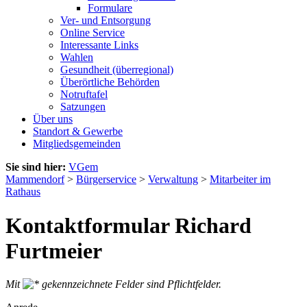
Formulare
Ver- und Entsorgung
Online Service
Interessante Links
Wahlen
Gesundheit (überregional)
Überörtliche Behörden
Notruftafel
Satzungen
Über uns
Standort & Gewerbe
Mitgliedsgemeinden
Sie sind hier:
VGem
Mammendorf
>
Bürgerservice
>
Verwaltung
>
Mitarbeiter im
Rathaus
Kontaktformular Richard
Furtmeier
Mit
gekennzeichnete Felder sind Pflichtfelder.