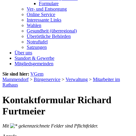
Formulare
Ver- und Entsorgung
Online Service
Interessante Links
Wahlen
Gesundheit (überregional)
Überörtliche Behörden
Notruftafel
Satzungen
Über uns
Standort & Gewerbe
Mitgliedsgemeinden
Sie sind hier:
VGem
Mammendorf
>
Bürgerservice
>
Verwaltung
>
Mitarbeiter im
Rathaus
Kontaktformular Richard
Furtmeier
Mit
gekennzeichnete Felder sind Pflichtfelder.