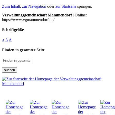
Zum Inhalt
,
zur Navigation
oder
zur Startseite
springen.
Verwaltungsgemeinschaft Mammendorf
| Online:
https://www.vgmammendorf.de/
Schriftgröße
A
A
A
Finden in gesamter Seite
suchen