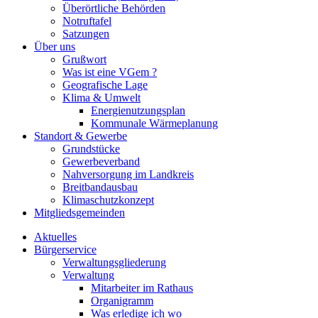
Überörtliche Behörden
Notruftafel
Satzungen
Über uns
Grußwort
Was ist eine VGem ?
Geografische Lage
Klima & Umwelt
Energienutzungsplan
Kommunale Wärmeplanung
Standort & Gewerbe
Grundstücke
Gewerbeverband
Nahversorgung im Landkreis
Breitbandausbau
Klimaschutzkonzept
Mitgliedsgemeinden
Aktuelles
Bürgerservice
Verwaltungsgliederung
Verwaltung
Mitarbeiter im Rathaus
Organigramm
Was erledige ich wo