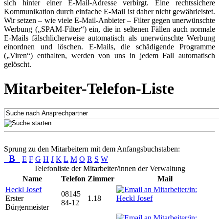
sich hinter einer E-Mail-Adresse verbirgt. Eine rechtssichere
Kommunikation durch einfache E-Mail ist daher nicht gewährleistet.
Wir setzen – wie viele E-Mail-Anbieter – Filter gegen unerwünschte
Werbung („SPAM-Filter“) ein, die in seltenen Fällen auch normale
E-Mails fälschlicherweise automatisch als unerwünschte Werbung
einordnen und löschen. E-Mails, die schädigende Programme
(„Viren“) enthalten, werden von uns in jedem Fall automatisch
gelöscht.
Mitarbeiter-Telefon-Liste
Sprung zu den Mitarbeitern mit dem Anfangsbuchstaben:
B
E
F
G
H
J
K
L
M
O
R
S
W
Telefonliste der Mitarbeiter/innen der Verwaltung
Name
Telefon
Zimmer
Mail
Heckl Josef
08145
Erster
1.18
84-12
Bürgermeister