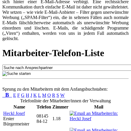
sich hinter einer E-Mail-Adresse verbirgt. Eine rechtssichere
Kommunikation durch einfache E-Mail ist daher nicht gewährleistet.
Wir setzen – wie viele E-Mail-Anbieter – Filter gegen unerwünschte
Werbung („SPAM-Filter“) ein, die in seltenen Fällen auch normale
E-Mails fälschlicherweise automatisch als unerwünschte Werbung
einordnen und löschen. E-Mails, die schädigende Programme
(„Viren“) enthalten, werden von uns in jedem Fall automatisch
gelöscht.
Mitarbeiter-Telefon-Liste
Sprung zu den Mitarbeitern mit dem Anfangsbuchstaben:
B
E
F
G
H
J
K
L
M
O
R
S
W
Telefonliste der Mitarbeiter/innen der Verwaltung
Name
Telefon
Zimmer
Mail
Heckl Josef
08145
Erster
1.18
84-12
Bürgermeister