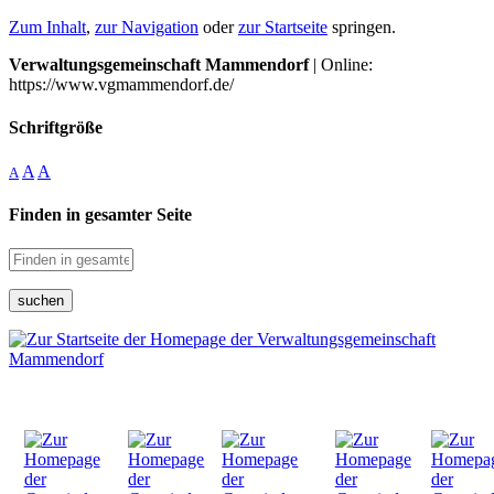
Zum Inhalt
,
zur Navigation
oder
zur Startseite
springen.
Verwaltungsgemeinschaft Mammendorf
| Online:
https://www.vgmammendorf.de/
Schriftgröße
A
A
A
Finden in gesamter Seite
suchen