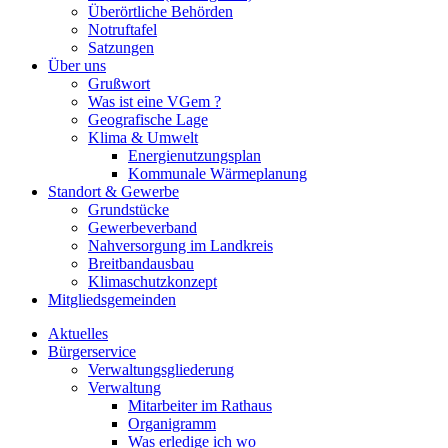
Überörtliche Behörden
Notruftafel
Satzungen
Über uns
Grußwort
Was ist eine VGem ?
Geografische Lage
Klima & Umwelt
Energienutzungsplan
Kommunale Wärmeplanung
Standort & Gewerbe
Grundstücke
Gewerbeverband
Nahversorgung im Landkreis
Breitbandausbau
Klimaschutzkonzept
Mitgliedsgemeinden
Aktuelles
Bürgerservice
Verwaltungsgliederung
Verwaltung
Mitarbeiter im Rathaus
Organigramm
Was erledige ich wo