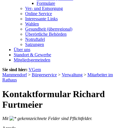
Formulare
Ver- und Entsorgung
Online Service
Interessante Links
Wahlen
Gesundheit (überregional)
Überörtliche Behörden
Notruftafel
Satzungen
Über uns
Standort & Gewerbe
Mitgliedsgemeinden
Sie sind hier:
VGem
Mammendorf
>
Bürgerservice
>
Verwaltung
>
Mitarbeiter im
Rathaus
Kontaktformular Richard
Furtmeier
Mit
gekennzeichnete Felder sind Pflichtfelder.