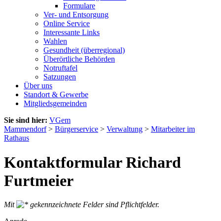
Formulare
Ver- und Entsorgung
Online Service
Interessante Links
Wahlen
Gesundheit (überregional)
Überörtliche Behörden
Notruftafel
Satzungen
Über uns
Standort & Gewerbe
Mitgliedsgemeinden
Sie sind hier:
VGem
Mammendorf
>
Bürgerservice
>
Verwaltung
>
Mitarbeiter im
Rathaus
Kontaktformular Richard
Furtmeier
Mit
gekennzeichnete Felder sind Pflichtfelder.