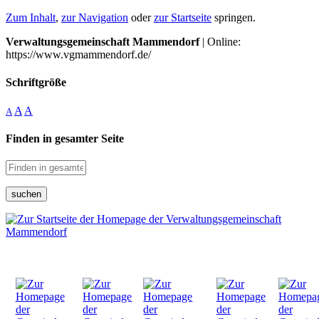
Zum Inhalt
,
zur Navigation
oder
zur Startseite
springen.
Verwaltungsgemeinschaft Mammendorf
| Online:
https://www.vgmammendorf.de/
Schriftgröße
A
A
A
Finden in gesamter Seite
suchen