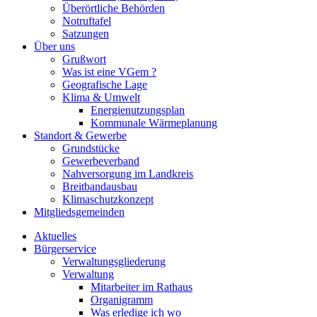
Überörtliche Behörden
Notruftafel
Satzungen
Über uns
Grußwort
Was ist eine VGem ?
Geografische Lage
Klima & Umwelt
Energienutzungsplan
Kommunale Wärmeplanung
Standort & Gewerbe
Grundstücke
Gewerbeverband
Nahversorgung im Landkreis
Breitbandausbau
Klimaschutzkonzept
Mitgliedsgemeinden
Aktuelles
Bürgerservice
Verwaltungsgliederung
Verwaltung
Mitarbeiter im Rathaus
Organigramm
Was erledige ich wo