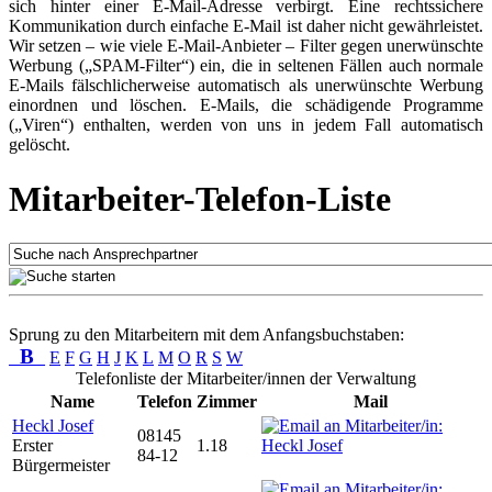
sich hinter einer E-Mail-Adresse verbirgt. Eine rechtssichere
Kommunikation durch einfache E-Mail ist daher nicht gewährleistet.
Wir setzen – wie viele E-Mail-Anbieter – Filter gegen unerwünschte
Werbung („SPAM-Filter“) ein, die in seltenen Fällen auch normale
E-Mails fälschlicherweise automatisch als unerwünschte Werbung
einordnen und löschen. E-Mails, die schädigende Programme
(„Viren“) enthalten, werden von uns in jedem Fall automatisch
gelöscht.
Mitarbeiter-Telefon-Liste
Sprung zu den Mitarbeitern mit dem Anfangsbuchstaben:
B
E
F
G
H
J
K
L
M
O
R
S
W
Telefonliste der Mitarbeiter/innen der Verwaltung
Name
Telefon
Zimmer
Mail
Heckl Josef
08145
Erster
1.18
84-12
Bürgermeister