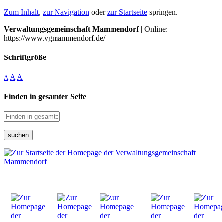
Zum Inhalt
,
zur Navigation
oder
zur Startseite
springen.
Verwaltungsgemeinschaft Mammendorf
| Online:
https://www.vgmammendorf.de/
Schriftgröße
A
A
A
Finden in gesamter Seite
suchen