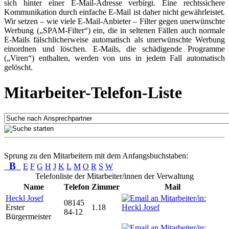
sich hinter einer E-Mail-Adresse verbirgt. Eine rechtssichere
Kommunikation durch einfache E-Mail ist daher nicht gewährleistet.
Wir setzen – wie viele E-Mail-Anbieter – Filter gegen unerwünschte
Werbung („SPAM-Filter“) ein, die in seltenen Fällen auch normale
E-Mails fälschlicherweise automatisch als unerwünschte Werbung
einordnen und löschen. E-Mails, die schädigende Programme
(„Viren“) enthalten, werden von uns in jedem Fall automatisch
gelöscht.
Mitarbeiter-Telefon-Liste
Sprung zu den Mitarbeitern mit dem Anfangsbuchstaben:
B
E
F
G
H
J
K
L
M
O
R
S
W
Telefonliste der Mitarbeiter/innen der Verwaltung
Name
Telefon
Zimmer
Mail
Heckl Josef
08145
Erster
1.18
84-12
Bürgermeister