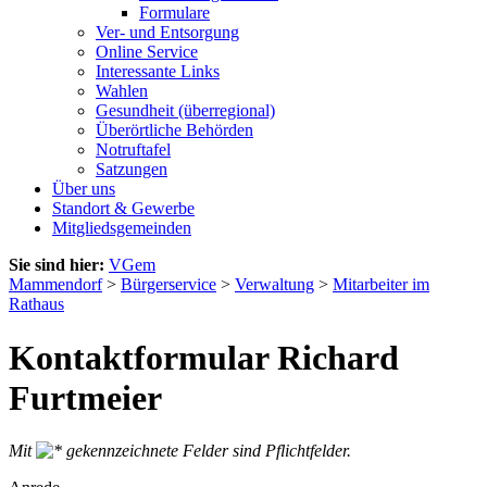
Formulare
Ver- und Entsorgung
Online Service
Interessante Links
Wahlen
Gesundheit (überregional)
Überörtliche Behörden
Notruftafel
Satzungen
Über uns
Standort & Gewerbe
Mitgliedsgemeinden
Sie sind hier:
VGem
Mammendorf
>
Bürgerservice
>
Verwaltung
>
Mitarbeiter im
Rathaus
Kontaktformular Richard
Furtmeier
Mit
gekennzeichnete Felder sind Pflichtfelder.