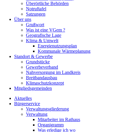
Überörtliche Behörden
Notruftafel
Satzungen
Über uns
Grußwort
Was ist eine VGem ?
Geografische Lage
Klima & Umwelt
Energienutzungsplan
Kommunale Wärmeplanung
Standort & Gewerbe
Grundstücke
Gewerbeverband
Nahversorgung im Landkreis
Breitbandausbau
Klimaschutzkonzept
Mitgliedsgemeinden
Aktuelles
Bürgerservice
Verwaltungsgliederung
Verwaltung
Mitarbeiter im Rathaus
Organigramm
Was erledige ich wo