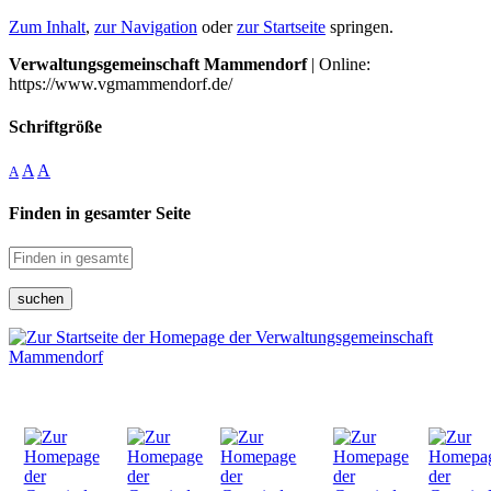
Zum Inhalt
,
zur Navigation
oder
zur Startseite
springen.
Verwaltungsgemeinschaft Mammendorf
| Online:
https://www.vgmammendorf.de/
Schriftgröße
A
A
A
Finden in gesamter Seite
suchen