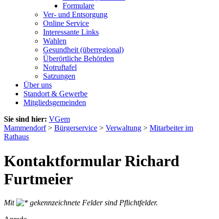
Formulare
Ver- und Entsorgung
Online Service
Interessante Links
Wahlen
Gesundheit (überregional)
Überörtliche Behörden
Notruftafel
Satzungen
Über uns
Standort & Gewerbe
Mitgliedsgemeinden
Sie sind hier:
VGem
Mammendorf
>
Bürgerservice
>
Verwaltung
>
Mitarbeiter im
Rathaus
Kontaktformular Richard
Furtmeier
Mit
gekennzeichnete Felder sind Pflichtfelder.