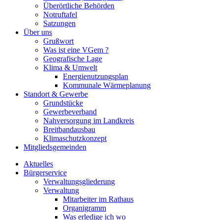
Überörtliche Behörden
Notruftafel
Satzungen
Über uns
Grußwort
Was ist eine VGem ?
Geografische Lage
Klima & Umwelt
Energienutzungsplan
Kommunale Wärmeplanung
Standort & Gewerbe
Grundstücke
Gewerbeverband
Nahversorgung im Landkreis
Breitbandausbau
Klimaschutzkonzept
Mitgliedsgemeinden
Aktuelles
Bürgerservice
Verwaltungsgliederung
Verwaltung
Mitarbeiter im Rathaus
Organigramm
Was erledige ich wo