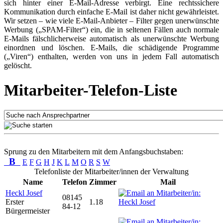
sich hinter einer E-Mail-Adresse verbirgt. Eine rechtssichere
Kommunikation durch einfache E-Mail ist daher nicht gewährleistet.
Wir setzen – wie viele E-Mail-Anbieter – Filter gegen unerwünschte
Werbung („SPAM-Filter“) ein, die in seltenen Fällen auch normale
E-Mails fälschlicherweise automatisch als unerwünschte Werbung
einordnen und löschen. E-Mails, die schädigende Programme
(„Viren“) enthalten, werden von uns in jedem Fall automatisch
gelöscht.
Mitarbeiter-Telefon-Liste
Sprung zu den Mitarbeitern mit dem Anfangsbuchstaben:
B
E
F
G
H
J
K
L
M
O
R
S
W
Telefonliste der Mitarbeiter/innen der Verwaltung
Name
Telefon
Zimmer
Mail
Heckl Josef
08145
Erster
1.18
84-12
Bürgermeister