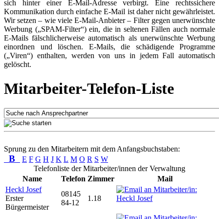
sich hinter einer E-Mail-Adresse verbirgt. Eine rechtssichere
Kommunikation durch einfache E-Mail ist daher nicht gewährleistet.
Wir setzen – wie viele E-Mail-Anbieter – Filter gegen unerwünschte
Werbung („SPAM-Filter“) ein, die in seltenen Fällen auch normale
E-Mails fälschlicherweise automatisch als unerwünschte Werbung
einordnen und löschen. E-Mails, die schädigende Programme
(„Viren“) enthalten, werden von uns in jedem Fall automatisch
gelöscht.
Mitarbeiter-Telefon-Liste
Sprung zu den Mitarbeitern mit dem Anfangsbuchstaben:
B
E
F
G
H
J
K
L
M
O
R
S
W
Telefonliste der Mitarbeiter/innen der Verwaltung
Name
Telefon
Zimmer
Mail
Heckl Josef
08145
Erster
1.18
84-12
Bürgermeister