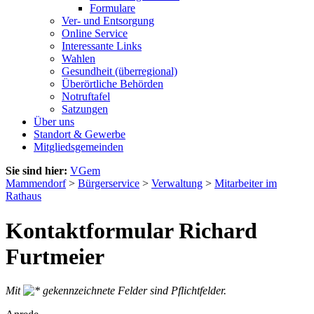
Formulare
Ver- und Entsorgung
Online Service
Interessante Links
Wahlen
Gesundheit (überregional)
Überörtliche Behörden
Notruftafel
Satzungen
Über uns
Standort & Gewerbe
Mitgliedsgemeinden
Sie sind hier:
VGem
Mammendorf
>
Bürgerservice
>
Verwaltung
>
Mitarbeiter im
Rathaus
Kontaktformular Richard
Furtmeier
Mit
gekennzeichnete Felder sind Pflichtfelder.