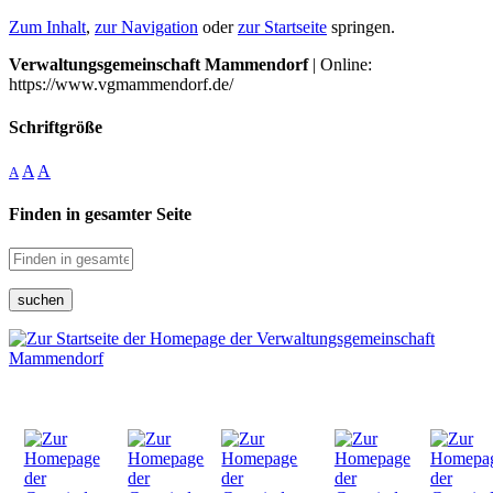
Zum Inhalt
,
zur Navigation
oder
zur Startseite
springen.
Verwaltungsgemeinschaft Mammendorf
| Online:
https://www.vgmammendorf.de/
Schriftgröße
A
A
A
Finden in gesamter Seite
suchen