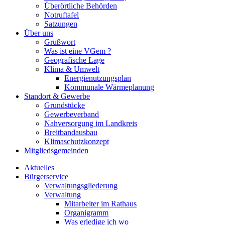
Überörtliche Behörden
Notruftafel
Satzungen
Über uns
Grußwort
Was ist eine VGem ?
Geografische Lage
Klima & Umwelt
Energienutzungsplan
Kommunale Wärmeplanung
Standort & Gewerbe
Grundstücke
Gewerbeverband
Nahversorgung im Landkreis
Breitbandausbau
Klimaschutzkonzept
Mitgliedsgemeinden
Aktuelles
Bürgerservice
Verwaltungsgliederung
Verwaltung
Mitarbeiter im Rathaus
Organigramm
Was erledige ich wo