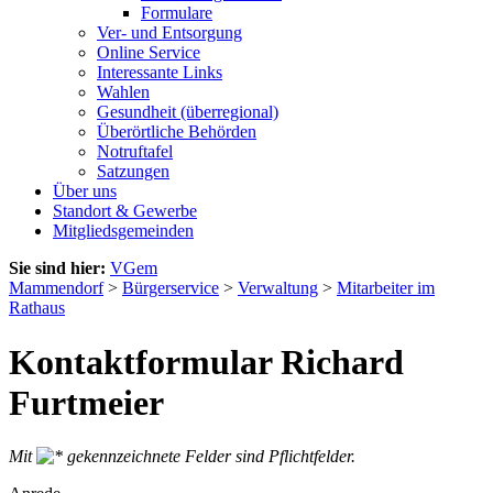
Formulare
Ver- und Entsorgung
Online Service
Interessante Links
Wahlen
Gesundheit (überregional)
Überörtliche Behörden
Notruftafel
Satzungen
Über uns
Standort & Gewerbe
Mitgliedsgemeinden
Sie sind hier:
VGem
Mammendorf
>
Bürgerservice
>
Verwaltung
>
Mitarbeiter im
Rathaus
Kontaktformular Richard
Furtmeier
Mit
gekennzeichnete Felder sind Pflichtfelder.