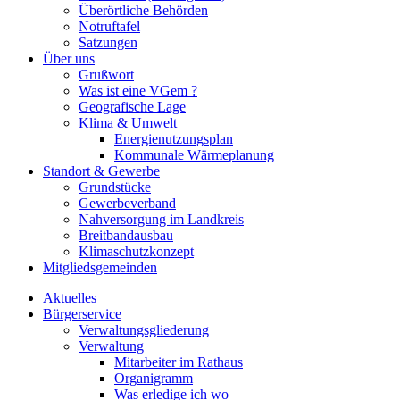
Überörtliche Behörden
Notruftafel
Satzungen
Über uns
Grußwort
Was ist eine VGem ?
Geografische Lage
Klima & Umwelt
Energienutzungsplan
Kommunale Wärmeplanung
Standort & Gewerbe
Grundstücke
Gewerbeverband
Nahversorgung im Landkreis
Breitbandausbau
Klimaschutzkonzept
Mitgliedsgemeinden
Aktuelles
Bürgerservice
Verwaltungsgliederung
Verwaltung
Mitarbeiter im Rathaus
Organigramm
Was erledige ich wo