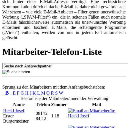
sich hinter einer E-Mail-Adresse verbirgt. Eine rechtssichere
Kommunikation durch einfache E-Mail ist daher nicht gewährleistet.
Wir setzen – wie viele E-Mail-Anbieter – Filter gegen unerwünschte
Werbung („SPAM-Filter“) ein, die in seltenen Fällen auch normale
E-Mails fälschlicherweise automatisch als unerwünschte Werbung
einordnen und löschen. E-Mails, die schädigende Programme
(„Viren“) enthalten, werden von uns in jedem Fall automatisch
gelöscht.
Mitarbeiter-Telefon-Liste
Sprung zu den Mitarbeitern mit dem Anfangsbuchstaben:
B
E
F
G
H
J
K
L
M
O
R
S
W
Telefonliste der Mitarbeiter/innen der Verwaltung
Name
Telefon
Zimmer
Mail
Heckl Josef
08145
Erster
1.18
84-12
Bürgermeister