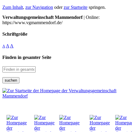
Zum Inhalt
,
zur Navigation
oder
zur Startseite
springen.
Verwaltungsgemeinschaft Mammendorf
| Online:
https://www.vgmammendorf.de/
Schriftgröße
A
A
A
Finden in gesamter Seite
suchen