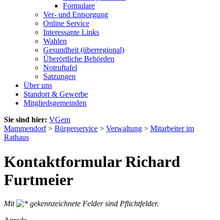
Formulare
Ver- und Entsorgung
Online Service
Interessante Links
Wahlen
Gesundheit (überregional)
Überörtliche Behörden
Notruftafel
Satzungen
Über uns
Standort & Gewerbe
Mitgliedsgemeinden
Sie sind hier:
VGem
Mammendorf
>
Bürgerservice
>
Verwaltung
>
Mitarbeiter im
Rathaus
Kontaktformular Richard
Furtmeier
Mit
gekennzeichnete Felder sind Pflichtfelder.