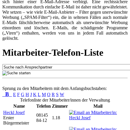
sich hinter einer E-Mail-Adresse verbirgt. Eine rechtssichere
Kommunikation durch einfache E-Mail ist daher nicht gewährleistet.
Wir setzen – wie viele E-Mail-Anbieter – Filter gegen unerwünschte
Werbung („SPAM-Filter“) ein, die in seltenen Fällen auch normale
E-Mails fälschlicherweise automatisch als unerwünschte Werbung
einordnen und löschen. E-Mails, die schädigende Programme
(„Viren“) enthalten, werden von uns in jedem Fall automatisch
gelöscht.
Mitarbeiter-Telefon-Liste
Sprung zu den Mitarbeitern mit dem Anfangsbuchstaben:
B
E
F
G
H
J
K
L
M
O
R
S
W
Telefonliste der Mitarbeiter/innen der Verwaltung
Name
Telefon
Zimmer
Mail
Heckl Josef
08145
Erster
1.18
84-12
Bürgermeister