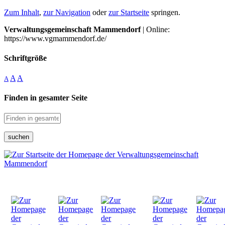
Zum Inhalt
,
zur Navigation
oder
zur Startseite
springen.
Verwaltungsgemeinschaft Mammendorf
| Online:
https://www.vgmammendorf.de/
Schriftgröße
A
A
A
Finden in gesamter Seite
suchen