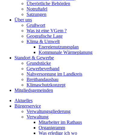
Überörtliche Behörden
Notruftafel
Satzungen
Über uns
Grußwort
Was ist eine VGem ?
Geografische Lage
Klima & Umwelt
Energienutzungsplan
Kommunale Wärmeplanung
Standort & Gewerbe
Grundstücke
Gewerbeverband
Nahversorgung im Landkreis
Breitbandausbau
Klimaschutzkonzept
Mitgliedsgemeinden
Aktuelles
Bürgerservice
Verwaltungsgliederung
Verwaltung
Mitarbeiter im Rathaus
Organigramm
Was erledige ich wo