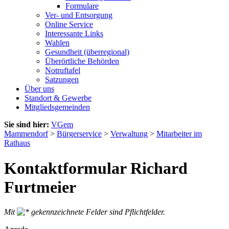
Formulare
Ver- und Entsorgung
Online Service
Interessante Links
Wahlen
Gesundheit (überregional)
Überörtliche Behörden
Notruftafel
Satzungen
Über uns
Standort & Gewerbe
Mitgliedsgemeinden
Sie sind hier:
VGem
Mammendorf
>
Bürgerservice
>
Verwaltung
>
Mitarbeiter im
Rathaus
Kontaktformular Richard
Furtmeier
Mit
gekennzeichnete Felder sind Pflichtfelder.