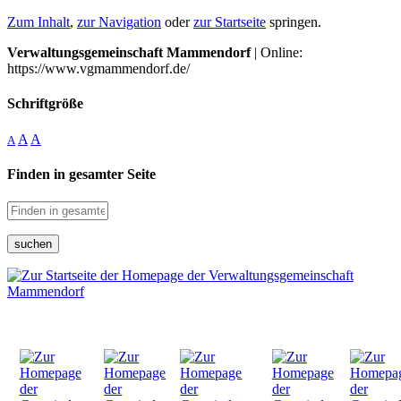
Zum Inhalt
,
zur Navigation
oder
zur Startseite
springen.
Verwaltungsgemeinschaft Mammendorf
| Online:
https://www.vgmammendorf.de/
Schriftgröße
A
A
A
Finden in gesamter Seite
suchen