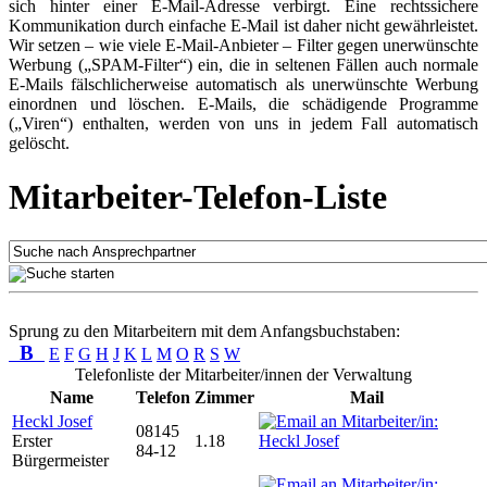
sich hinter einer E-Mail-Adresse verbirgt. Eine rechtssichere
Kommunikation durch einfache E-Mail ist daher nicht gewährleistet.
Wir setzen – wie viele E-Mail-Anbieter – Filter gegen unerwünschte
Werbung („SPAM-Filter“) ein, die in seltenen Fällen auch normale
E-Mails fälschlicherweise automatisch als unerwünschte Werbung
einordnen und löschen. E-Mails, die schädigende Programme
(„Viren“) enthalten, werden von uns in jedem Fall automatisch
gelöscht.
Mitarbeiter-Telefon-Liste
Sprung zu den Mitarbeitern mit dem Anfangsbuchstaben:
B
E
F
G
H
J
K
L
M
O
R
S
W
Telefonliste der Mitarbeiter/innen der Verwaltung
Name
Telefon
Zimmer
Mail
Heckl Josef
08145
Erster
1.18
84-12
Bürgermeister