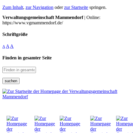
Zum Inhalt
,
zur Navigation
oder
zur Startseite
springen.
Verwaltungsgemeinschaft Mammendorf
| Online:
https://www.vgmammendorf.de/
Schriftgröße
A
A
A
Finden in gesamter Seite
suchen