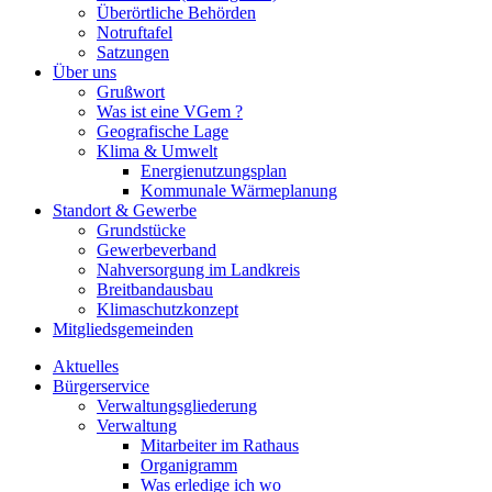
Überörtliche Behörden
Notruftafel
Satzungen
Über uns
Grußwort
Was ist eine VGem ?
Geografische Lage
Klima & Umwelt
Energienutzungsplan
Kommunale Wärmeplanung
Standort & Gewerbe
Grundstücke
Gewerbeverband
Nahversorgung im Landkreis
Breitbandausbau
Klimaschutzkonzept
Mitgliedsgemeinden
Aktuelles
Bürgerservice
Verwaltungsgliederung
Verwaltung
Mitarbeiter im Rathaus
Organigramm
Was erledige ich wo