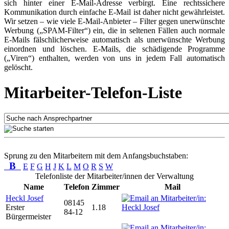
sich hinter einer E-Mail-Adresse verbirgt. Eine rechtssichere
Kommunikation durch einfache E-Mail ist daher nicht gewährleistet.
Wir setzen – wie viele E-Mail-Anbieter – Filter gegen unerwünschte
Werbung („SPAM-Filter“) ein, die in seltenen Fällen auch normale
E-Mails fälschlicherweise automatisch als unerwünschte Werbung
einordnen und löschen. E-Mails, die schädigende Programme
(„Viren“) enthalten, werden von uns in jedem Fall automatisch
gelöscht.
Mitarbeiter-Telefon-Liste
Sprung zu den Mitarbeitern mit dem Anfangsbuchstaben:
B
E
F
G
H
J
K
L
M
O
R
S
W
Telefonliste der Mitarbeiter/innen der Verwaltung
Name
Telefon
Zimmer
Mail
Heckl Josef
08145
Erster
1.18
84-12
Bürgermeister