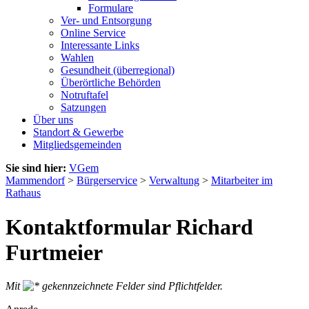
Formulare
Ver- und Entsorgung
Online Service
Interessante Links
Wahlen
Gesundheit (überregional)
Überörtliche Behörden
Notruftafel
Satzungen
Über uns
Standort & Gewerbe
Mitgliedsgemeinden
Sie sind hier:
VGem
Mammendorf
>
Bürgerservice
>
Verwaltung
>
Mitarbeiter im
Rathaus
Kontaktformular Richard
Furtmeier
Mit
gekennzeichnete Felder sind Pflichtfelder.