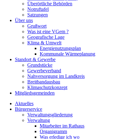
Überörtliche Behörden
Notruftafel
Satzungen
Über uns
Grußwort
Was ist eine VGem ?
Geografische Lage
Klima & Umwelt
Energienutzungsplan
Kommunale Wärmeplanung
Standort & Gewerbe
Grundstücke
Gewerbeverband
Nahversorgung im Landkreis
Breitbandausbau
Klimaschutzkonzept
Mitgliedsgemeinden
Aktuelles
Bürgerservice
Verwaltungsgliederung
Verwaltung
Mitarbeiter im Rathaus
Organigramm
Was erledige ich wo