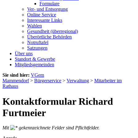
Formulare
Ver- und Entsorgung
Online Service
Interessante Links
Wahlen
Gesundheit (überregional)
Überörtliche Behörden
Notruftafel
Satzungen
Über uns
Standort & Gewerbe
Mitgliedsgemeinden
Sie sind hier:
VGem
Mammendorf
>
Bürgerservice
>
Verwaltung
>
Mitarbeiter im
Rathaus
Kontaktformular Richard
Furtmeier
Mit
gekennzeichnete Felder sind Pflichtfelder.