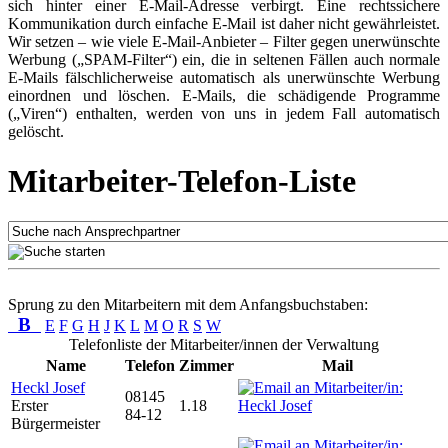
sich hinter einer E-Mail-Adresse verbirgt. Eine rechtssichere
Kommunikation durch einfache E-Mail ist daher nicht gewährleistet.
Wir setzen – wie viele E-Mail-Anbieter – Filter gegen unerwünschte
Werbung („SPAM-Filter“) ein, die in seltenen Fällen auch normale
E-Mails fälschlicherweise automatisch als unerwünschte Werbung
einordnen und löschen. E-Mails, die schädigende Programme
(„Viren“) enthalten, werden von uns in jedem Fall automatisch
gelöscht.
Mitarbeiter-Telefon-Liste
Sprung zu den Mitarbeitern mit dem Anfangsbuchstaben:
B
E
F
G
H
J
K
L
M
O
R
S
W
Telefonliste der Mitarbeiter/innen der Verwaltung
Name
Telefon
Zimmer
Mail
Heckl Josef
08145
Erster
1.18
84-12
Bürgermeister