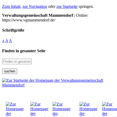
Zum Inhalt
,
zur Navigation
oder
zur Startseite
springen.
Verwaltungsgemeinschaft Mammendorf
| Online:
https://www.vgmammendorf.de/
Schriftgröße
A
A
A
Finden in gesamter Seite
suchen