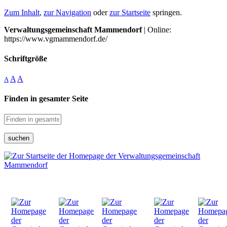
Zum Inhalt
,
zur Navigation
oder
zur Startseite
springen.
Verwaltungsgemeinschaft Mammendorf
| Online:
https://www.vgmammendorf.de/
Schriftgröße
A
A
A
Finden in gesamter Seite
suchen