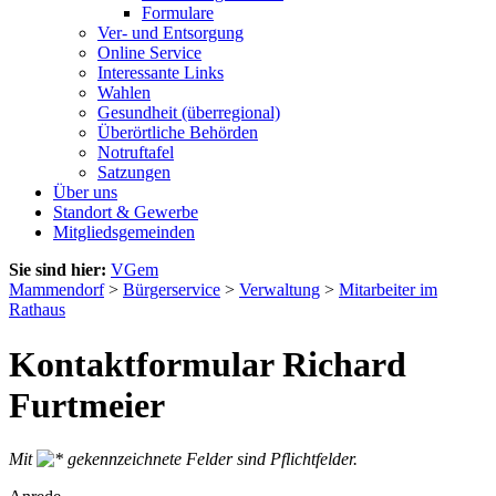
Formulare
Ver- und Entsorgung
Online Service
Interessante Links
Wahlen
Gesundheit (überregional)
Überörtliche Behörden
Notruftafel
Satzungen
Über uns
Standort & Gewerbe
Mitgliedsgemeinden
Sie sind hier:
VGem
Mammendorf
>
Bürgerservice
>
Verwaltung
>
Mitarbeiter im
Rathaus
Kontaktformular Richard
Furtmeier
Mit
gekennzeichnete Felder sind Pflichtfelder.