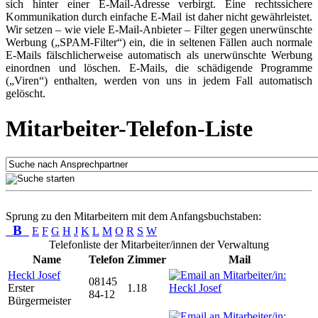
sich hinter einer E-Mail-Adresse verbirgt. Eine rechtssichere
Kommunikation durch einfache E-Mail ist daher nicht gewährleistet.
Wir setzen – wie viele E-Mail-Anbieter – Filter gegen unerwünschte
Werbung („SPAM-Filter“) ein, die in seltenen Fällen auch normale
E-Mails fälschlicherweise automatisch als unerwünschte Werbung
einordnen und löschen. E-Mails, die schädigende Programme
(„Viren“) enthalten, werden von uns in jedem Fall automatisch
gelöscht.
Mitarbeiter-Telefon-Liste
Sprung zu den Mitarbeitern mit dem Anfangsbuchstaben:
B
E
F
G
H
J
K
L
M
O
R
S
W
Telefonliste der Mitarbeiter/innen der Verwaltung
Name
Telefon
Zimmer
Mail
Heckl Josef
08145
Erster
1.18
84-12
Bürgermeister