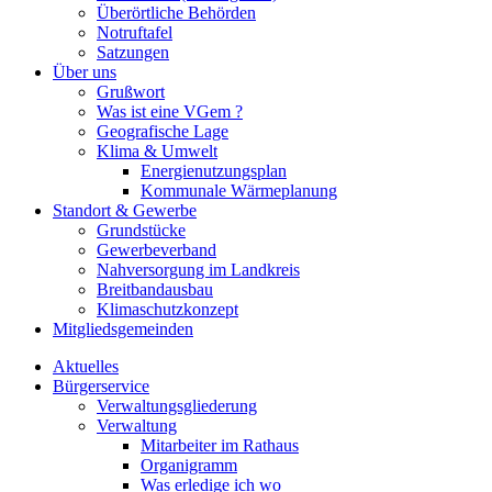
Überörtliche Behörden
Notruftafel
Satzungen
Über uns
Grußwort
Was ist eine VGem ?
Geografische Lage
Klima & Umwelt
Energienutzungsplan
Kommunale Wärmeplanung
Standort & Gewerbe
Grundstücke
Gewerbeverband
Nahversorgung im Landkreis
Breitbandausbau
Klimaschutzkonzept
Mitgliedsgemeinden
Aktuelles
Bürgerservice
Verwaltungsgliederung
Verwaltung
Mitarbeiter im Rathaus
Organigramm
Was erledige ich wo