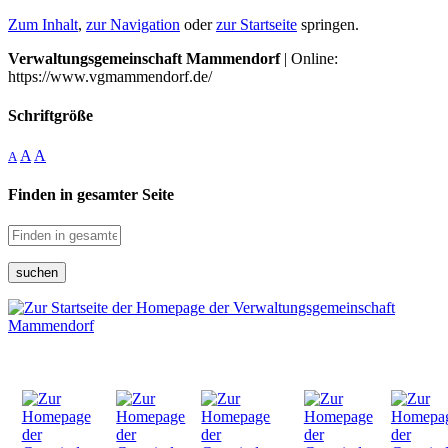
Zum Inhalt
,
zur Navigation
oder
zur Startseite
springen.
Verwaltungsgemeinschaft Mammendorf
| Online:
https://www.vgmammendorf.de/
Schriftgröße
A
A
A
Finden in gesamter Seite
suchen