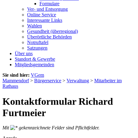
Formulare
Ver- und Entsorgung
Online Service
Interessante Links
Wahlen
Gesundheit (überregional)
Überörtliche Behörden
Notruftafel
Satzungen
Über uns
Standort & Gewerbe
Mitgliedsgemeinden
Sie sind hier:
VGem
Mammendorf
>
Bürgerservice
>
Verwaltung
>
Mitarbeiter im
Rathaus
Kontaktformular Richard
Furtmeier
Mit
gekennzeichnete Felder sind Pflichtfelder.