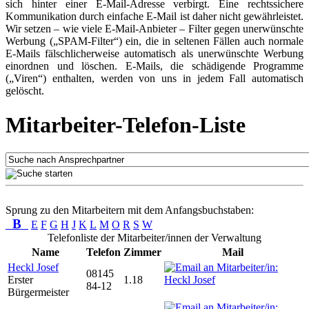
sich hinter einer E-Mail-Adresse verbirgt. Eine rechtssichere
Kommunikation durch einfache E-Mail ist daher nicht gewährleistet.
Wir setzen – wie viele E-Mail-Anbieter – Filter gegen unerwünschte
Werbung („SPAM-Filter“) ein, die in seltenen Fällen auch normale
E-Mails fälschlicherweise automatisch als unerwünschte Werbung
einordnen und löschen. E-Mails, die schädigende Programme
(„Viren“) enthalten, werden von uns in jedem Fall automatisch
gelöscht.
Mitarbeiter-Telefon-Liste
Sprung zu den Mitarbeitern mit dem Anfangsbuchstaben:
B
E
F
G
H
J
K
L
M
O
R
S
W
Telefonliste der Mitarbeiter/innen der Verwaltung
Name
Telefon
Zimmer
Mail
Heckl Josef
08145
Erster
1.18
84-12
Bürgermeister