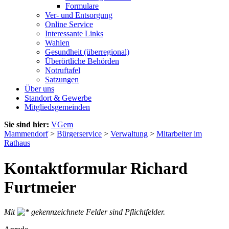
Formulare
Ver- und Entsorgung
Online Service
Interessante Links
Wahlen
Gesundheit (überregional)
Überörtliche Behörden
Notruftafel
Satzungen
Über uns
Standort & Gewerbe
Mitgliedsgemeinden
Sie sind hier:
VGem
Mammendorf
>
Bürgerservice
>
Verwaltung
>
Mitarbeiter im
Rathaus
Kontaktformular Richard
Furtmeier
Mit
gekennzeichnete Felder sind Pflichtfelder.