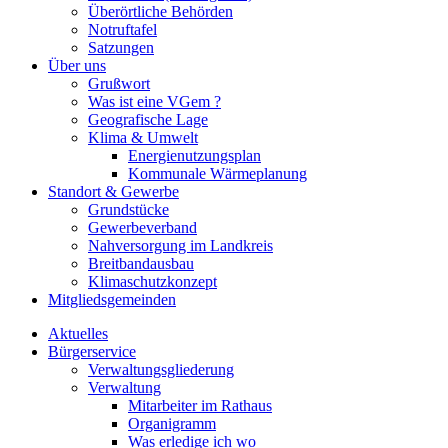
Überörtliche Behörden
Notruftafel
Satzungen
Über uns
Grußwort
Was ist eine VGem ?
Geografische Lage
Klima & Umwelt
Energienutzungsplan
Kommunale Wärmeplanung
Standort & Gewerbe
Grundstücke
Gewerbeverband
Nahversorgung im Landkreis
Breitbandausbau
Klimaschutzkonzept
Mitgliedsgemeinden
Aktuelles
Bürgerservice
Verwaltungsgliederung
Verwaltung
Mitarbeiter im Rathaus
Organigramm
Was erledige ich wo