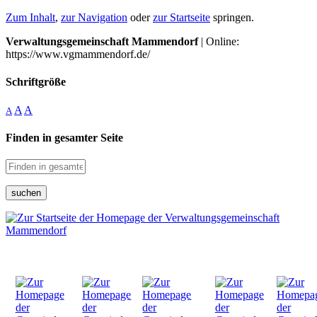
Zum Inhalt
,
zur Navigation
oder
zur Startseite
springen.
Verwaltungsgemeinschaft Mammendorf
| Online:
https://www.vgmammendorf.de/
Schriftgröße
A
A
A
Finden in gesamter Seite
suchen