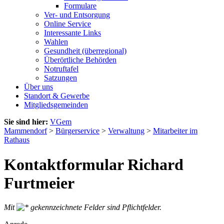
Formulare
Ver- und Entsorgung
Online Service
Interessante Links
Wahlen
Gesundheit (überregional)
Überörtliche Behörden
Notruftafel
Satzungen
Über uns
Standort & Gewerbe
Mitgliedsgemeinden
Sie sind hier:
VGem
Mammendorf
>
Bürgerservice
>
Verwaltung
>
Mitarbeiter im
Rathaus
Kontaktformular Richard
Furtmeier
Mit
gekennzeichnete Felder sind Pflichtfelder.