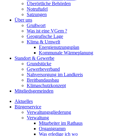
Überörtliche Behörden
Notruftafel
Satzungen
Über uns
Grußwort
Was ist eine VGem ?
Geografische Lage
Klima & Umwelt
Energienutzungsplan
Kommunale Wärmeplanung
Standort & Gewerbe
Grundstücke
Gewerbeverband
Nahversorgung im Landkreis
Breitbandausbau
Klimaschutzkonzept
Mitgliedsgemeinden
Aktuelles
Bürgerservice
Verwaltungsgliederung
Verwaltung
Mitarbeiter im Rathaus
Organigramm
Was erledige ich wo