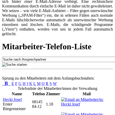
sich hinter einer E-Mail-Adresse verbirgt. Eine rechtssichere
Kommunikation durch einfache E-Mail ist daher nicht gewährleistet.
Wir setzen – wie viele E-Mail-Anbieter – Filter gegen unerwünschte
Werbung („SPAM-Filter“) ein, die in seltenen Fällen auch normale
E-Mails fälschlicherweise automatisch als unerwünschte Werbung
einordnen und löschen. E-Mails, die schädigende Programme
(„Viren“) enthalten, werden von uns in jedem Fall automatisch
gelöscht.
Mitarbeiter-Telefon-Liste
Sprung zu den Mitarbeitern mit dem Anfangsbuchstaben:
B
E
F
G
H
J
K
L
M
O
R
S
W
Telefonliste der Mitarbeiter/innen der Verwaltung
Name
Telefon
Zimmer
Mail
Heckl Josef
08145
Erster
1.18
84-12
Bürgermeister