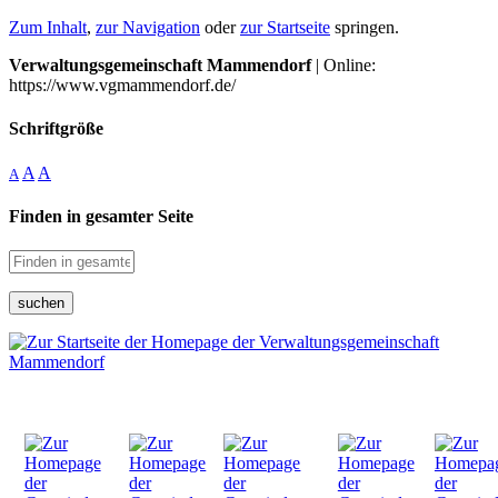
Zum Inhalt
,
zur Navigation
oder
zur Startseite
springen.
Verwaltungsgemeinschaft Mammendorf
| Online:
https://www.vgmammendorf.de/
Schriftgröße
A
A
A
Finden in gesamter Seite
suchen