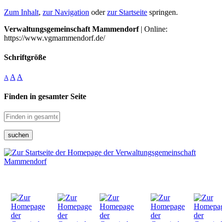
Zum Inhalt
,
zur Navigation
oder
zur Startseite
springen.
Verwaltungsgemeinschaft Mammendorf
| Online:
https://www.vgmammendorf.de/
Schriftgröße
A
A
A
Finden in gesamter Seite
suchen