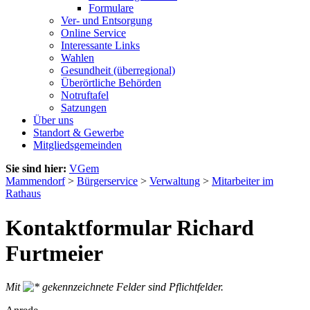
Formulare
Ver- und Entsorgung
Online Service
Interessante Links
Wahlen
Gesundheit (überregional)
Überörtliche Behörden
Notruftafel
Satzungen
Über uns
Standort & Gewerbe
Mitgliedsgemeinden
Sie sind hier:
VGem
Mammendorf
>
Bürgerservice
>
Verwaltung
>
Mitarbeiter im
Rathaus
Kontaktformular Richard
Furtmeier
Mit
gekennzeichnete Felder sind Pflichtfelder.