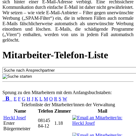
sich hinter einer E-Mail-Adresse verbirgt. Eine rechtssichere
Kommunikation durch einfache E-Mail ist daher nicht gewährleistet.
Wir setzen – wie viele E-Mail-Anbieter – Filter gegen unerwünschte
Werbung („SPAM-Filter“) ein, die in seltenen Fällen auch normale
E-Mails fälschlicherweise automatisch als unerwünschte Werbung
einordnen und löschen. E-Mails, die schädigende Programme
(„Viren“) enthalten, werden von uns in jedem Fall automatisch
gelöscht.
Mitarbeiter-Telefon-Liste
Sprung zu den Mitarbeitern mit dem Anfangsbuchstaben:
B
E
F
G
H
J
K
L
M
O
R
S
W
Telefonliste der Mitarbeiter/innen der Verwaltung
Name
Telefon
Zimmer
Mail
Heckl Josef
08145
Erster
1.18
84-12
Bürgermeister