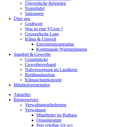
Überörtliche Behörden
Notruftafel
Satzungen
Über uns
Grußwort
Was ist eine VGem ?
Geografische Lage
Klima & Umwelt
Energienutzungsplan
Kommunale Wärmeplanung
Standort & Gewerbe
Grundstücke
Gewerbeverband
Nahversorgung im Landkreis
Breitbandausbau
Klimaschutzkonzept
Mitgliedsgemeinden
Aktuelles
Bürgerservice
Verwaltungsgliederung
Verwaltung
Mitarbeiter im Rathaus
Organigramm
Was erledige ich wo