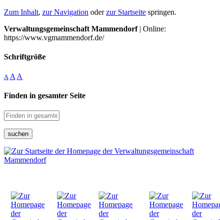
Zum Inhalt
,
zur Navigation
oder
zur Startseite
springen.
Verwaltungsgemeinschaft Mammendorf
| Online:
https://www.vgmammendorf.de/
Schriftgröße
A
A
A
Finden in gesamter Seite
suchen