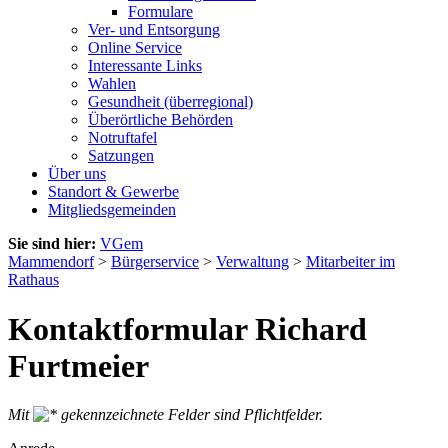
Formulare
Ver- und Entsorgung
Online Service
Interessante Links
Wahlen
Gesundheit (überregional)
Überörtliche Behörden
Notruftafel
Satzungen
Über uns
Standort & Gewerbe
Mitgliedsgemeinden
Sie sind hier:
VGem
Mammendorf
>
Bürgerservice
>
Verwaltung
>
Mitarbeiter im
Rathaus
Kontaktformular Richard
Furtmeier
Mit
gekennzeichnete Felder sind Pflichtfelder.