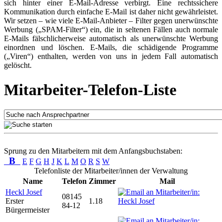
sich hinter einer E-Mail-Adresse verbirgt. Eine rechtssichere
Kommunikation durch einfache E-Mail ist daher nicht gewährleistet.
Wir setzen – wie viele E-Mail-Anbieter – Filter gegen unerwünschte
Werbung („SPAM-Filter“) ein, die in seltenen Fällen auch normale
E-Mails fälschlicherweise automatisch als unerwünschte Werbung
einordnen und löschen. E-Mails, die schädigende Programme
(„Viren“) enthalten, werden von uns in jedem Fall automatisch
gelöscht.
Mitarbeiter-Telefon-Liste
Sprung zu den Mitarbeitern mit dem Anfangsbuchstaben:
B
E
F
G
H
J
K
L
M
O
R
S
W
Telefonliste der Mitarbeiter/innen der Verwaltung
Name
Telefon
Zimmer
Mail
Heckl Josef
08145
Erster
1.18
84-12
Bürgermeister