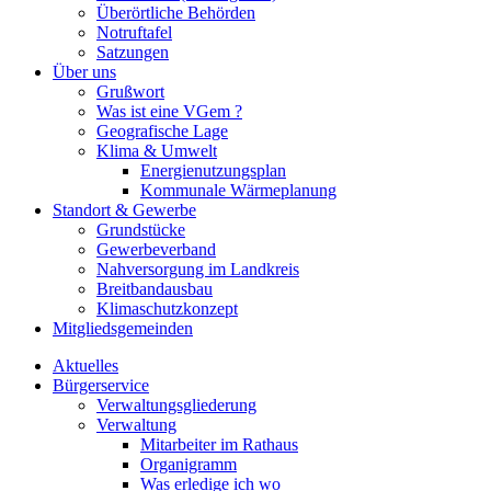
Überörtliche Behörden
Notruftafel
Satzungen
Über uns
Grußwort
Was ist eine VGem ?
Geografische Lage
Klima & Umwelt
Energienutzungsplan
Kommunale Wärmeplanung
Standort & Gewerbe
Grundstücke
Gewerbeverband
Nahversorgung im Landkreis
Breitbandausbau
Klimaschutzkonzept
Mitgliedsgemeinden
Aktuelles
Bürgerservice
Verwaltungsgliederung
Verwaltung
Mitarbeiter im Rathaus
Organigramm
Was erledige ich wo