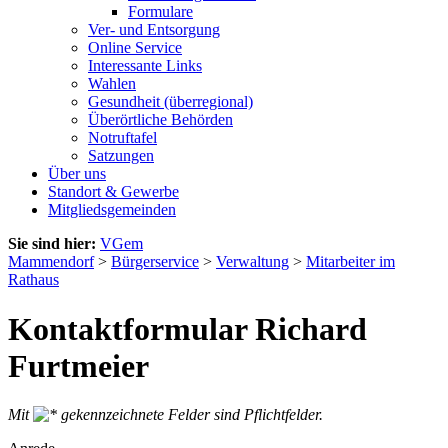
Formulare
Ver- und Entsorgung
Online Service
Interessante Links
Wahlen
Gesundheit (überregional)
Überörtliche Behörden
Notruftafel
Satzungen
Über uns
Standort & Gewerbe
Mitgliedsgemeinden
Sie sind hier:
VGem
Mammendorf
>
Bürgerservice
>
Verwaltung
>
Mitarbeiter im
Rathaus
Kontaktformular Richard
Furtmeier
Mit
gekennzeichnete Felder sind Pflichtfelder.