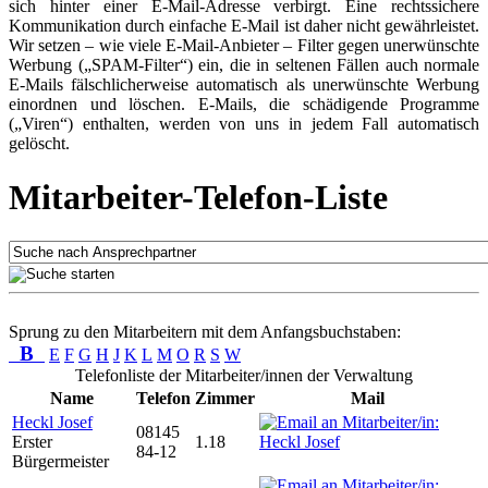
sich hinter einer E-Mail-Adresse verbirgt. Eine rechtssichere
Kommunikation durch einfache E-Mail ist daher nicht gewährleistet.
Wir setzen – wie viele E-Mail-Anbieter – Filter gegen unerwünschte
Werbung („SPAM-Filter“) ein, die in seltenen Fällen auch normale
E-Mails fälschlicherweise automatisch als unerwünschte Werbung
einordnen und löschen. E-Mails, die schädigende Programme
(„Viren“) enthalten, werden von uns in jedem Fall automatisch
gelöscht.
Mitarbeiter-Telefon-Liste
Sprung zu den Mitarbeitern mit dem Anfangsbuchstaben:
B
E
F
G
H
J
K
L
M
O
R
S
W
Telefonliste der Mitarbeiter/innen der Verwaltung
Name
Telefon
Zimmer
Mail
Heckl Josef
08145
Erster
1.18
84-12
Bürgermeister