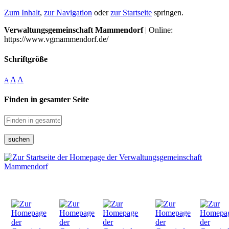
Zum Inhalt
,
zur Navigation
oder
zur Startseite
springen.
Verwaltungsgemeinschaft Mammendorf
| Online:
https://www.vgmammendorf.de/
Schriftgröße
A
A
A
Finden in gesamter Seite
suchen