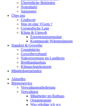
Überörtliche Behörden
Notruftafel
Satzungen
Über uns
Grußwort
Was ist eine VGem ?
Geografische Lage
Klima & Umwelt
Energienutzungsplan
Kommunale Wärmeplanung
Standort & Gewerbe
Grundstücke
Gewerbeverband
Nahversorgung im Landkreis
Breitbandausbau
Klimaschutzkonzept
Mitgliedsgemeinden
Aktuelles
Bürgerservice
Verwaltungsgliederung
Verwaltung
Mitarbeiter im Rathaus
Organigramm
Was erledige ich wo