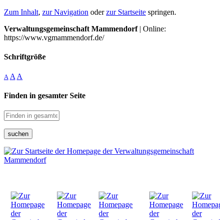
Zum Inhalt
,
zur Navigation
oder
zur Startseite
springen.
Verwaltungsgemeinschaft Mammendorf
| Online:
https://www.vgmammendorf.de/
Schriftgröße
A
A
A
Finden in gesamter Seite
suchen