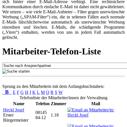
sich hinter einer E-Mail-Adresse verbirgt. Eine rechtssichere
Kommunikation durch einfache E-Mail ist daher nicht gewährleistet.
Wir setzen – wie viele E-Mail-Anbieter – Filter gegen unerwünschte
Werbung („SPAM-Filter“) ein, die in seltenen Fällen auch normale
E-Mails fälschlicherweise automatisch als unerwünschte Werbung
einordnen und löschen. E-Mails, die schädigende Programme
(„Viren“) enthalten, werden von uns in jedem Fall automatisch
gelöscht.
Mitarbeiter-Telefon-Liste
Sprung zu den Mitarbeitern mit dem Anfangsbuchstaben:
B
E
F
G
H
J
K
L
M
O
R
S
W
Telefonliste der Mitarbeiter/innen der Verwaltung
Name
Telefon
Zimmer
Mail
Heckl Josef
08145
Erster
1.18
84-12
Bürgermeister