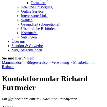
Formulare
Ver- und Entsorgung
Online Service
Interessante Links
Wahlen
Gesundheit (überregional)
Überörtliche Behörden
Notruftafel
Satzungen
Über uns
Standort & Gewerbe
Mitgliedsgemeinden
Sie sind hier:
VGem
Mammendorf
>
Bürgerservice
>
Verwaltung
>
Mitarbeiter im
Rathaus
Kontaktformular Richard
Furtmeier
Mit
gekennzeichnete Felder sind Pflichtfelder.