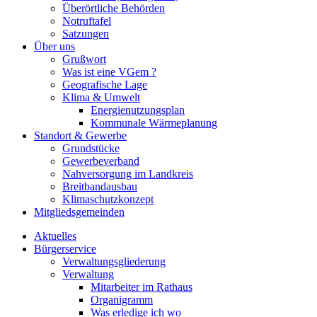
Überörtliche Behörden
Notruftafel
Satzungen
Über uns
Grußwort
Was ist eine VGem ?
Geografische Lage
Klima & Umwelt
Energienutzungsplan
Kommunale Wärmeplanung
Standort & Gewerbe
Grundstücke
Gewerbeverband
Nahversorgung im Landkreis
Breitbandausbau
Klimaschutzkonzept
Mitgliedsgemeinden
Aktuelles
Bürgerservice
Verwaltungsgliederung
Verwaltung
Mitarbeiter im Rathaus
Organigramm
Was erledige ich wo