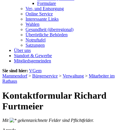
Formulare
Ver- und Entsorgung
Online Service
Interessante Links
Wahlen
Gesundheit (überregional)
Überörtliche Behörden
Notruftafel
Satzungen
Über uns
Standort & Gewerbe
Mitgliedsgemeinden
Sie sind hier:
VGem
Mammendorf
>
Bürgerservice
>
Verwaltung
>
Mitarbeiter im
Rathaus
Kontaktformular Richard
Furtmeier
Mit
gekennzeichnete Felder sind Pflichtfelder.