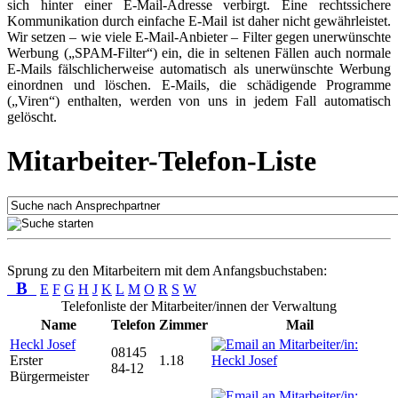
sich hinter einer E-Mail-Adresse verbirgt. Eine rechtssichere
Kommunikation durch einfache E-Mail ist daher nicht gewährleistet.
Wir setzen – wie viele E-Mail-Anbieter – Filter gegen unerwünschte
Werbung („SPAM-Filter“) ein, die in seltenen Fällen auch normale
E-Mails fälschlicherweise automatisch als unerwünschte Werbung
einordnen und löschen. E-Mails, die schädigende Programme
(„Viren“) enthalten, werden von uns in jedem Fall automatisch
gelöscht.
Mitarbeiter-Telefon-Liste
Sprung zu den Mitarbeitern mit dem Anfangsbuchstaben:
B
E
F
G
H
J
K
L
M
O
R
S
W
Telefonliste der Mitarbeiter/innen der Verwaltung
Name
Telefon
Zimmer
Mail
Heckl Josef
08145
Erster
1.18
84-12
Bürgermeister