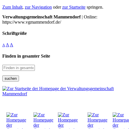
Zum Inhalt
,
zur Navigation
oder
zur Startseite
springen.
Verwaltungsgemeinschaft Mammendorf
| Online:
https://www.vgmammendorf.de/
Schriftgröße
A
A
A
Finden in gesamter Seite
suchen