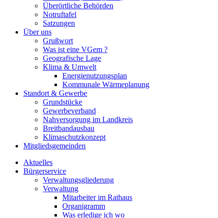
Überörtliche Behörden
Notruftafel
Satzungen
Über uns
Grußwort
Was ist eine VGem ?
Geografische Lage
Klima & Umwelt
Energienutzungsplan
Kommunale Wärmeplanung
Standort & Gewerbe
Grundstücke
Gewerbeverband
Nahversorgung im Landkreis
Breitbandausbau
Klimaschutzkonzept
Mitgliedsgemeinden
Aktuelles
Bürgerservice
Verwaltungsgliederung
Verwaltung
Mitarbeiter im Rathaus
Organigramm
Was erledige ich wo