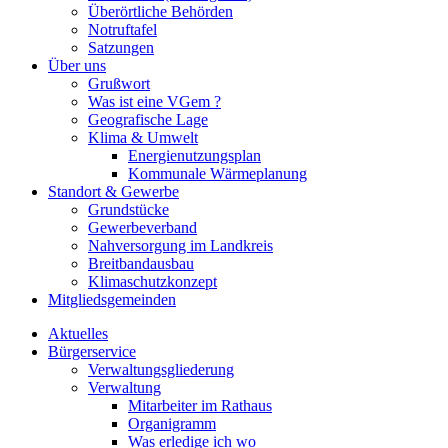
Überörtliche Behörden
Notruftafel
Satzungen
Über uns
Grußwort
Was ist eine VGem ?
Geografische Lage
Klima & Umwelt
Energienutzungsplan
Kommunale Wärmeplanung
Standort & Gewerbe
Grundstücke
Gewerbeverband
Nahversorgung im Landkreis
Breitbandausbau
Klimaschutzkonzept
Mitgliedsgemeinden
Aktuelles
Bürgerservice
Verwaltungsgliederung
Verwaltung
Mitarbeiter im Rathaus
Organigramm
Was erledige ich wo