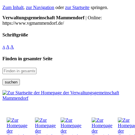
Zum Inhalt
,
zur Navigation
oder
zur Startseite
springen.
Verwaltungsgemeinschaft Mammendorf
| Online:
https://www.vgmammendorf.de/
Schriftgröße
A
A
A
Finden in gesamter Seite
suchen