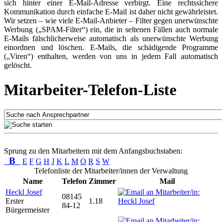
sich hinter einer E-Mail-Adresse verbirgt. Eine rechtssichere
Kommunikation durch einfache E-Mail ist daher nicht gewährleistet.
Wir setzen – wie viele E-Mail-Anbieter – Filter gegen unerwünschte
Werbung („SPAM-Filter“) ein, die in seltenen Fällen auch normale
E-Mails fälschlicherweise automatisch als unerwünschte Werbung
einordnen und löschen. E-Mails, die schädigende Programme
(„Viren“) enthalten, werden von uns in jedem Fall automatisch
gelöscht.
Mitarbeiter-Telefon-Liste
Sprung zu den Mitarbeitern mit dem Anfangsbuchstaben:
B
E
F
G
H
J
K
L
M
O
R
S
W
Telefonliste der Mitarbeiter/innen der Verwaltung
Name
Telefon
Zimmer
Mail
Heckl Josef
08145
Erster
1.18
84-12
Bürgermeister