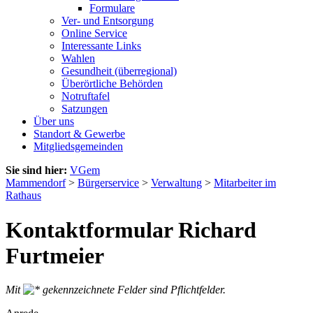
Formulare
Ver- und Entsorgung
Online Service
Interessante Links
Wahlen
Gesundheit (überregional)
Überörtliche Behörden
Notruftafel
Satzungen
Über uns
Standort & Gewerbe
Mitgliedsgemeinden
Sie sind hier:
VGem
Mammendorf
>
Bürgerservice
>
Verwaltung
>
Mitarbeiter im
Rathaus
Kontaktformular Richard
Furtmeier
Mit
gekennzeichnete Felder sind Pflichtfelder.