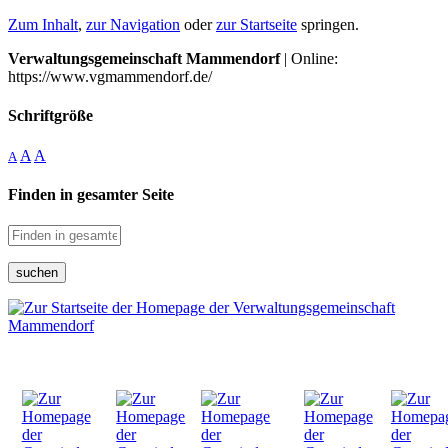
Zum Inhalt
,
zur Navigation
oder
zur Startseite
springen.
Verwaltungsgemeinschaft Mammendorf
| Online:
https://www.vgmammendorf.de/
Schriftgröße
A
A
A
Finden in gesamter Seite
suchen