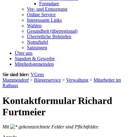
Formulare
Ver- und Entsorgung
Online Service
Interessante Links
Wahlen
Gesundheit (überregional)
Überörtliche Behörden
Notruftafel
Satzungen
Über uns
Standort & Gewerbe
Mitgliedsgemeinden
Sie sind hier:
VGem
Mammendorf
>
Bürgerservice
>
Verwaltung
>
Mitarbeiter im
Rathaus
Kontaktformular Richard
Furtmeier
Mit
gekennzeichnete Felder sind Pflichtfelder.