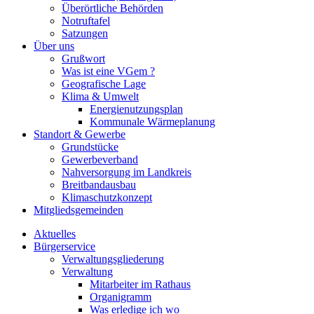
Überörtliche Behörden
Notruftafel
Satzungen
Über uns
Grußwort
Was ist eine VGem ?
Geografische Lage
Klima & Umwelt
Energienutzungsplan
Kommunale Wärmeplanung
Standort & Gewerbe
Grundstücke
Gewerbeverband
Nahversorgung im Landkreis
Breitbandausbau
Klimaschutzkonzept
Mitgliedsgemeinden
Aktuelles
Bürgerservice
Verwaltungsgliederung
Verwaltung
Mitarbeiter im Rathaus
Organigramm
Was erledige ich wo