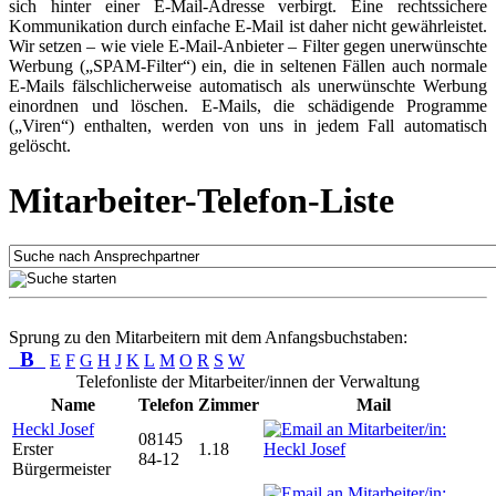
sich hinter einer E-Mail-Adresse verbirgt. Eine rechtssichere
Kommunikation durch einfache E-Mail ist daher nicht gewährleistet.
Wir setzen – wie viele E-Mail-Anbieter – Filter gegen unerwünschte
Werbung („SPAM-Filter“) ein, die in seltenen Fällen auch normale
E-Mails fälschlicherweise automatisch als unerwünschte Werbung
einordnen und löschen. E-Mails, die schädigende Programme
(„Viren“) enthalten, werden von uns in jedem Fall automatisch
gelöscht.
Mitarbeiter-Telefon-Liste
Sprung zu den Mitarbeitern mit dem Anfangsbuchstaben:
B
E
F
G
H
J
K
L
M
O
R
S
W
Telefonliste der Mitarbeiter/innen der Verwaltung
Name
Telefon
Zimmer
Mail
Heckl Josef
08145
Erster
1.18
84-12
Bürgermeister