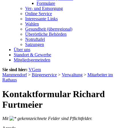
Formulare
Ver- und Entsorgung
Online Service
Interessante Links
Wahlen
Gesundheit (überregional)
Überörtliche Behörden
Notruftafel
Satzungen
Über uns
Standort & Gewerbe
Mitgliedsgemeinden
Sie sind hier:
VGem
Mammendorf
>
Bürgerservice
>
Verwaltung
>
Mitarbeiter im
Rathaus
Kontaktformular Richard
Furtmeier
Mit
gekennzeichnete Felder sind Pflichtfelder.