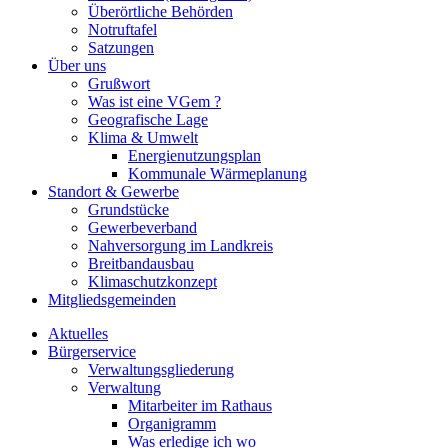
Überörtliche Behörden
Notruftafel
Satzungen
Über uns
Grußwort
Was ist eine VGem ?
Geografische Lage
Klima & Umwelt
Energienutzungsplan
Kommunale Wärmeplanung
Standort & Gewerbe
Grundstücke
Gewerbeverband
Nahversorgung im Landkreis
Breitbandausbau
Klimaschutzkonzept
Mitgliedsgemeinden
Aktuelles
Bürgerservice
Verwaltungsgliederung
Verwaltung
Mitarbeiter im Rathaus
Organigramm
Was erledige ich wo