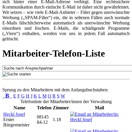
sich hinter einer E-Mail-Adresse verbirgt. Eine rechtssichere
Kommunikation durch einfache E-Mail ist daher nicht gewährleistet.
Wir setzen – wie viele E-Mail-Anbieter – Filter gegen unerwünschte
Werbung („SPAM-Filter“) ein, die in seltenen Fällen auch normale
E-Mails fälschlicherweise automatisch als unerwünschte Werbung
einordnen und löschen. E-Mails, die schädigende Programme
(„Viren“) enthalten, werden von uns in jedem Fall automatisch
gelöscht.
Mitarbeiter-Telefon-Liste
Sprung zu den Mitarbeitern mit dem Anfangsbuchstaben:
B
E
F
G
H
J
K
L
M
O
R
S
W
Telefonliste der Mitarbeiter/innen der Verwaltung
Name
Telefon
Zimmer
Mail
Heckl Josef
08145
Erster
1.18
84-12
Bürgermeister