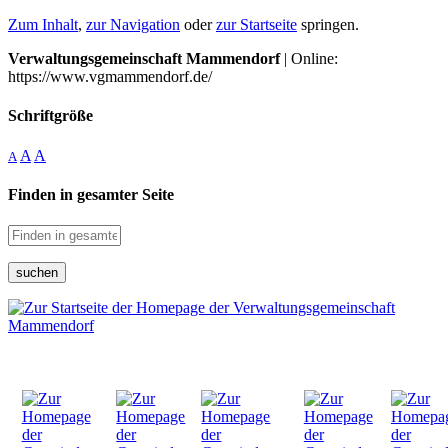
Zum Inhalt
,
zur Navigation
oder
zur Startseite
springen.
Verwaltungsgemeinschaft Mammendorf
| Online:
https://www.vgmammendorf.de/
Schriftgröße
A
A
A
Finden in gesamter Seite
suchen