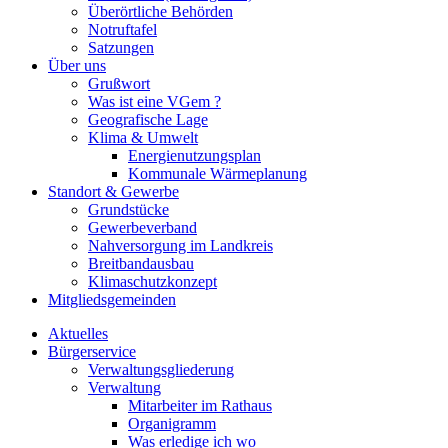
Überörtliche Behörden
Notruftafel
Satzungen
Über uns
Grußwort
Was ist eine VGem ?
Geografische Lage
Klima & Umwelt
Energienutzungsplan
Kommunale Wärmeplanung
Standort & Gewerbe
Grundstücke
Gewerbeverband
Nahversorgung im Landkreis
Breitbandausbau
Klimaschutzkonzept
Mitgliedsgemeinden
Aktuelles
Bürgerservice
Verwaltungsgliederung
Verwaltung
Mitarbeiter im Rathaus
Organigramm
Was erledige ich wo