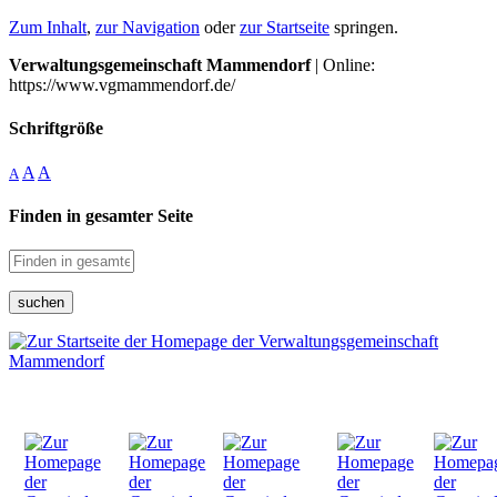
Zum Inhalt
,
zur Navigation
oder
zur Startseite
springen.
Verwaltungsgemeinschaft Mammendorf
| Online:
https://www.vgmammendorf.de/
Schriftgröße
A
A
A
Finden in gesamter Seite
suchen