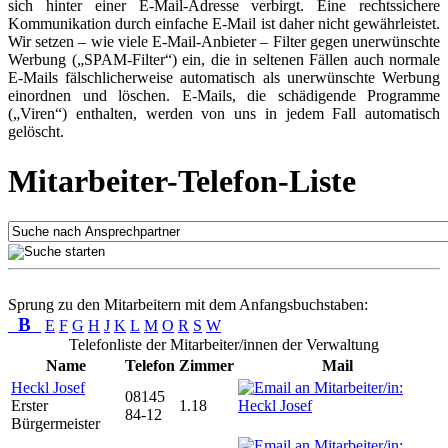
sich hinter einer E-Mail-Adresse verbirgt. Eine rechtssichere
Kommunikation durch einfache E-Mail ist daher nicht gewährleistet.
Wir setzen – wie viele E-Mail-Anbieter – Filter gegen unerwünschte
Werbung („SPAM-Filter“) ein, die in seltenen Fällen auch normale
E-Mails fälschlicherweise automatisch als unerwünschte Werbung
einordnen und löschen. E-Mails, die schädigende Programme
(„Viren“) enthalten, werden von uns in jedem Fall automatisch
gelöscht.
Mitarbeiter-Telefon-Liste
Sprung zu den Mitarbeitern mit dem Anfangsbuchstaben:
B
E
F
G
H
J
K
L
M
O
R
S
W
Telefonliste der Mitarbeiter/innen der Verwaltung
Name
Telefon
Zimmer
Mail
Heckl Josef
08145
Erster
1.18
84-12
Bürgermeister