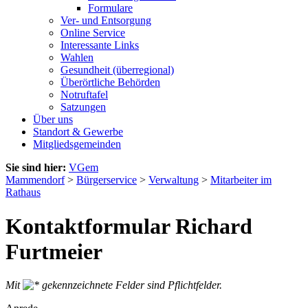
Formulare
Ver- und Entsorgung
Online Service
Interessante Links
Wahlen
Gesundheit (überregional)
Überörtliche Behörden
Notruftafel
Satzungen
Über uns
Standort & Gewerbe
Mitgliedsgemeinden
Sie sind hier:
VGem
Mammendorf
>
Bürgerservice
>
Verwaltung
>
Mitarbeiter im
Rathaus
Kontaktformular Richard
Furtmeier
Mit
gekennzeichnete Felder sind Pflichtfelder.