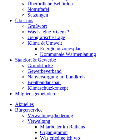
Überörtliche Behörden
Notruftafel
Satzungen
Über uns
Grußwort
Was ist eine VGem ?
Geografische Lage
Klima & Umwelt
Energienutzungsplan
Kommunale Wärmeplanung
Standort & Gewerbe
Grundstücke
Gewerbeverband
Nahversorgung im Landkreis
Breitbandausbau
Klimaschutzkonzept
Mitgliedsgemeinden
Aktuelles
Bürgerservice
Verwaltungsgliederung
Verwaltung
Mitarbeiter im Rathaus
Organigramm
Was erledige ich wo