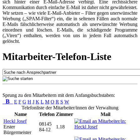
sich hinter einer E-Mail-Adresse verbirgt. Eine rechtssichere
Kommunikation durch einfache E-Mail ist daher nicht gewährleistet.
Wir setzen – wie viele E-Mail-Anbieter – Filter gegen unerwünschte
Werbung („SPAM-Filter“) ein, die in seltenen Fällen auch normale
E-Mails fälschlicherweise automatisch als unerwünschte Werbung
einordnen und löschen. E-Mails, die schädigende Programme
(„Viren“) enthalten, werden von uns in jedem Fall automatisch
gelöscht.
Mitarbeiter-Telefon-Liste
Sprung zu den Mitarbeitern mit dem Anfangsbuchstaben:
B
E
F
G
H
J
K
L
M
O
R
S
W
Telefonliste der Mitarbeiter/innen der Verwaltung
Name
Telefon
Zimmer
Mail
Heckl Josef
08145
Erster
1.18
84-12
Bürgermeister