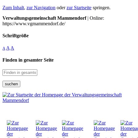
Zum Inhalt
,
zur Navigation
oder
zur Startseite
springen.
Verwaltungsgemeinschaft Mammendorf
| Online:
https://www.vgmammendorf.de/
Schriftgröße
A
A
A
Finden in gesamter Seite
suchen