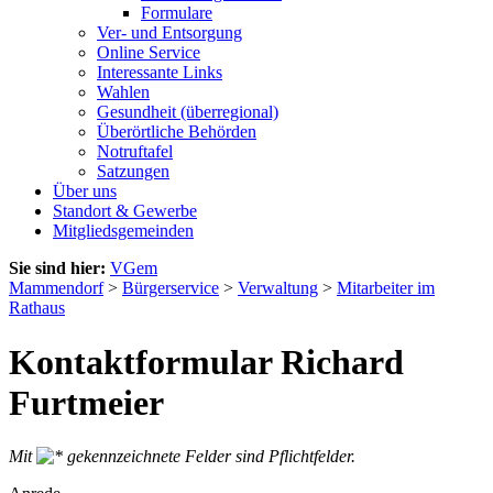
Formulare
Ver- und Entsorgung
Online Service
Interessante Links
Wahlen
Gesundheit (überregional)
Überörtliche Behörden
Notruftafel
Satzungen
Über uns
Standort & Gewerbe
Mitgliedsgemeinden
Sie sind hier:
VGem
Mammendorf
>
Bürgerservice
>
Verwaltung
>
Mitarbeiter im
Rathaus
Kontaktformular Richard
Furtmeier
Mit
gekennzeichnete Felder sind Pflichtfelder.