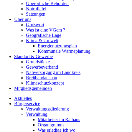
Überörtliche Behörden
Notruftafel
Satzungen
Über uns
Grußwort
Was ist eine VGem ?
Geografische Lage
Klima & Umwelt
Energienutzungsplan
Kommunale Wärmeplanung
Standort & Gewerbe
Grundstücke
Gewerbeverband
Nahversorgung im Landkreis
Breitbandausbau
Klimaschutzkonzept
Mitgliedsgemeinden
Aktuelles
Bürgerservice
Verwaltungsgliederung
Verwaltung
Mitarbeiter im Rathaus
Organigramm
Was erledige ich wo