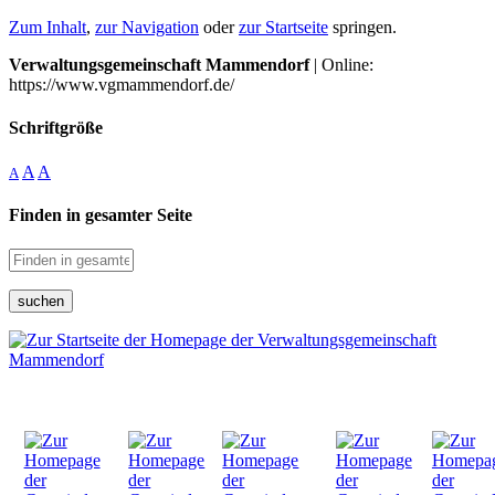
Zum Inhalt
,
zur Navigation
oder
zur Startseite
springen.
Verwaltungsgemeinschaft Mammendorf
| Online:
https://www.vgmammendorf.de/
Schriftgröße
A
A
A
Finden in gesamter Seite
suchen