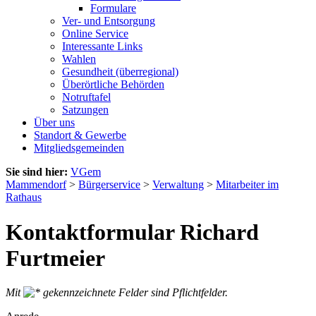
Formulare
Ver- und Entsorgung
Online Service
Interessante Links
Wahlen
Gesundheit (überregional)
Überörtliche Behörden
Notruftafel
Satzungen
Über uns
Standort & Gewerbe
Mitgliedsgemeinden
Sie sind hier:
VGem
Mammendorf
>
Bürgerservice
>
Verwaltung
>
Mitarbeiter im
Rathaus
Kontaktformular Richard
Furtmeier
Mit
gekennzeichnete Felder sind Pflichtfelder.