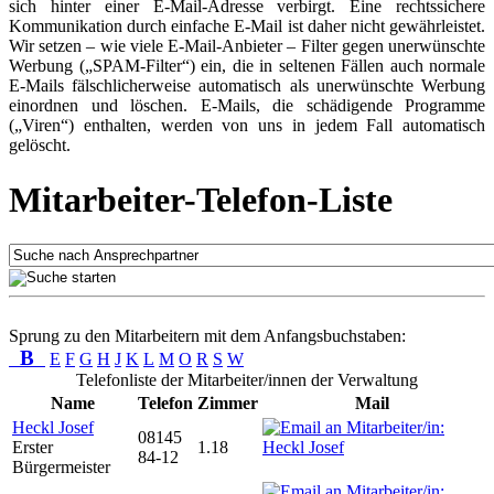
sich hinter einer E-Mail-Adresse verbirgt. Eine rechtssichere
Kommunikation durch einfache E-Mail ist daher nicht gewährleistet.
Wir setzen – wie viele E-Mail-Anbieter – Filter gegen unerwünschte
Werbung („SPAM-Filter“) ein, die in seltenen Fällen auch normale
E-Mails fälschlicherweise automatisch als unerwünschte Werbung
einordnen und löschen. E-Mails, die schädigende Programme
(„Viren“) enthalten, werden von uns in jedem Fall automatisch
gelöscht.
Mitarbeiter-Telefon-Liste
Sprung zu den Mitarbeitern mit dem Anfangsbuchstaben:
B
E
F
G
H
J
K
L
M
O
R
S
W
Telefonliste der Mitarbeiter/innen der Verwaltung
Name
Telefon
Zimmer
Mail
Heckl Josef
08145
Erster
1.18
84-12
Bürgermeister