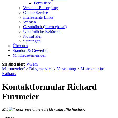
Formulare
Ver- und Entsorgung
Online Service
Interessante Links
Wahlen
Gesundheit (überregional)
Überörtliche Behörden
Notruftafel
Satzungen
Über uns
Standort & Gewerbe
Mitgliedsgemeinden
Sie sind hier:
VGem
Mammendorf
>
Bürgerservice
>
Verwaltung
>
Mitarbeiter im
Rathaus
Kontaktformular Richard
Furtmeier
Mit
gekennzeichnete Felder sind Pflichtfelder.