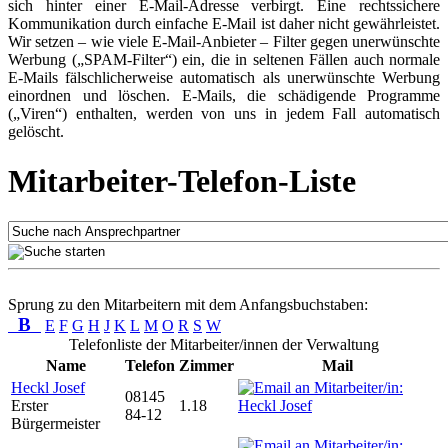
sich hinter einer E-Mail-Adresse verbirgt. Eine rechtssichere
Kommunikation durch einfache E-Mail ist daher nicht gewährleistet.
Wir setzen – wie viele E-Mail-Anbieter – Filter gegen unerwünschte
Werbung („SPAM-Filter“) ein, die in seltenen Fällen auch normale
E-Mails fälschlicherweise automatisch als unerwünschte Werbung
einordnen und löschen. E-Mails, die schädigende Programme
(„Viren“) enthalten, werden von uns in jedem Fall automatisch
gelöscht.
Mitarbeiter-Telefon-Liste
Sprung zu den Mitarbeitern mit dem Anfangsbuchstaben:
B
E
F
G
H
J
K
L
M
O
R
S
W
Telefonliste der Mitarbeiter/innen der Verwaltung
Name
Telefon
Zimmer
Mail
Heckl Josef
08145
Erster
1.18
84-12
Bürgermeister