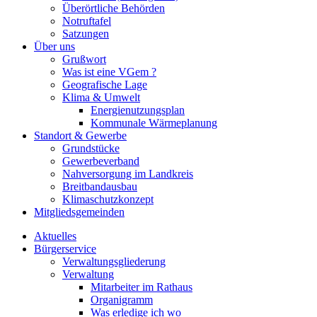
Überörtliche Behörden
Notruftafel
Satzungen
Über uns
Grußwort
Was ist eine VGem ?
Geografische Lage
Klima & Umwelt
Energienutzungsplan
Kommunale Wärmeplanung
Standort & Gewerbe
Grundstücke
Gewerbeverband
Nahversorgung im Landkreis
Breitbandausbau
Klimaschutzkonzept
Mitgliedsgemeinden
Aktuelles
Bürgerservice
Verwaltungsgliederung
Verwaltung
Mitarbeiter im Rathaus
Organigramm
Was erledige ich wo