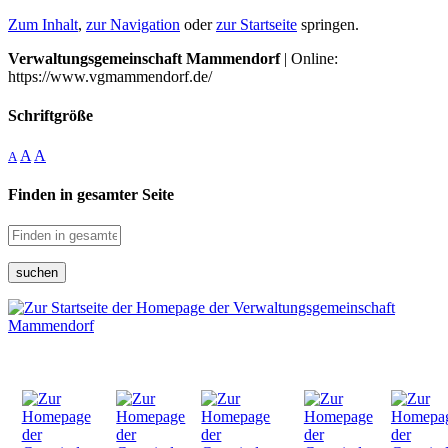
Zum Inhalt
,
zur Navigation
oder
zur Startseite
springen.
Verwaltungsgemeinschaft Mammendorf
| Online:
https://www.vgmammendorf.de/
Schriftgröße
A
A
A
Finden in gesamter Seite
suchen