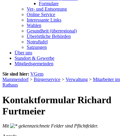
Formulare
Ver- und Entsorgung
Online Service
Interessante Links
Wahlen
Gesundheit (überregional)
Überörtliche Behörden
Notruftafel
Satzungen
Über uns
Standort & Gewerbe
Mitgliedsgemeinden
Sie sind hier:
VGem
Mammendorf
>
Bürgerservice
>
Verwaltung
>
Mitarbeiter im
Rathaus
Kontaktformular Richard
Furtmeier
Mit
gekennzeichnete Felder sind Pflichtfelder.