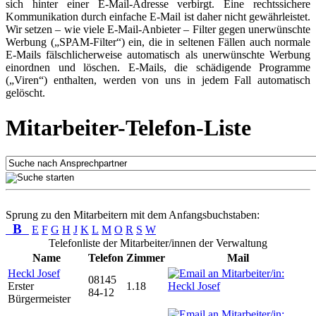
sich hinter einer E-Mail-Adresse verbirgt. Eine rechtssichere
Kommunikation durch einfache E-Mail ist daher nicht gewährleistet.
Wir setzen – wie viele E-Mail-Anbieter – Filter gegen unerwünschte
Werbung („SPAM-Filter“) ein, die in seltenen Fällen auch normale
E-Mails fälschlicherweise automatisch als unerwünschte Werbung
einordnen und löschen. E-Mails, die schädigende Programme
(„Viren“) enthalten, werden von uns in jedem Fall automatisch
gelöscht.
Mitarbeiter-Telefon-Liste
Sprung zu den Mitarbeitern mit dem Anfangsbuchstaben:
B
E
F
G
H
J
K
L
M
O
R
S
W
Telefonliste der Mitarbeiter/innen der Verwaltung
Name
Telefon
Zimmer
Mail
Heckl Josef
08145
Erster
1.18
84-12
Bürgermeister