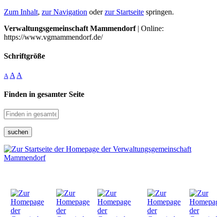
Zum Inhalt
,
zur Navigation
oder
zur Startseite
springen.
Verwaltungsgemeinschaft Mammendorf
| Online:
https://www.vgmammendorf.de/
Schriftgröße
A
A
A
Finden in gesamter Seite
suchen