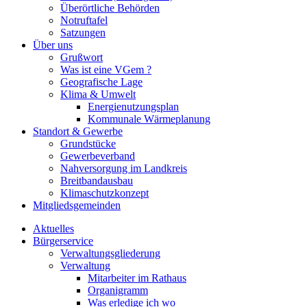
Überörtliche Behörden
Notruftafel
Satzungen
Über uns
Grußwort
Was ist eine VGem ?
Geografische Lage
Klima & Umwelt
Energienutzungsplan
Kommunale Wärmeplanung
Standort & Gewerbe
Grundstücke
Gewerbeverband
Nahversorgung im Landkreis
Breitbandausbau
Klimaschutzkonzept
Mitgliedsgemeinden
Aktuelles
Bürgerservice
Verwaltungsgliederung
Verwaltung
Mitarbeiter im Rathaus
Organigramm
Was erledige ich wo