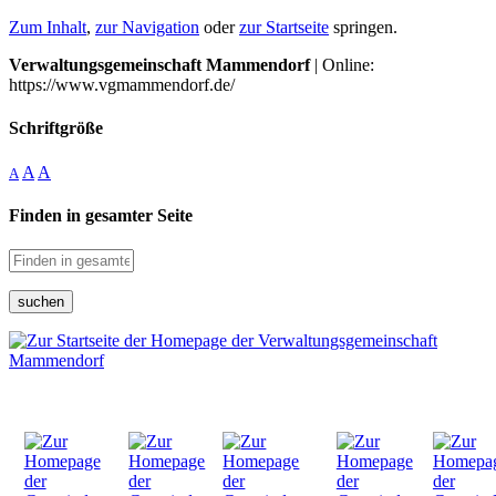
Zum Inhalt
,
zur Navigation
oder
zur Startseite
springen.
Verwaltungsgemeinschaft Mammendorf
| Online:
https://www.vgmammendorf.de/
Schriftgröße
A
A
A
Finden in gesamter Seite
suchen