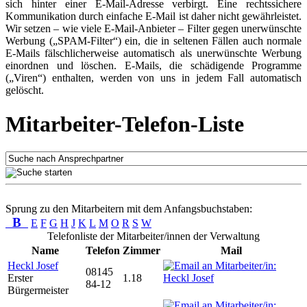
sich hinter einer E-Mail-Adresse verbirgt. Eine rechtssichere
Kommunikation durch einfache E-Mail ist daher nicht gewährleistet.
Wir setzen – wie viele E-Mail-Anbieter – Filter gegen unerwünschte
Werbung („SPAM-Filter“) ein, die in seltenen Fällen auch normale
E-Mails fälschlicherweise automatisch als unerwünschte Werbung
einordnen und löschen. E-Mails, die schädigende Programme
(„Viren“) enthalten, werden von uns in jedem Fall automatisch
gelöscht.
Mitarbeiter-Telefon-Liste
Sprung zu den Mitarbeitern mit dem Anfangsbuchstaben:
B
E
F
G
H
J
K
L
M
O
R
S
W
Telefonliste der Mitarbeiter/innen der Verwaltung
Name
Telefon
Zimmer
Mail
Heckl Josef
08145
Erster
1.18
84-12
Bürgermeister