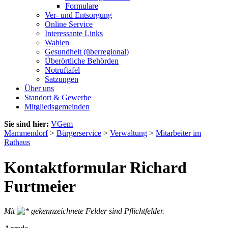
Formulare
Ver- und Entsorgung
Online Service
Interessante Links
Wahlen
Gesundheit (überregional)
Überörtliche Behörden
Notruftafel
Satzungen
Über uns
Standort & Gewerbe
Mitgliedsgemeinden
Sie sind hier:
VGem
Mammendorf
>
Bürgerservice
>
Verwaltung
>
Mitarbeiter im
Rathaus
Kontaktformular Richard
Furtmeier
Mit
gekennzeichnete Felder sind Pflichtfelder.