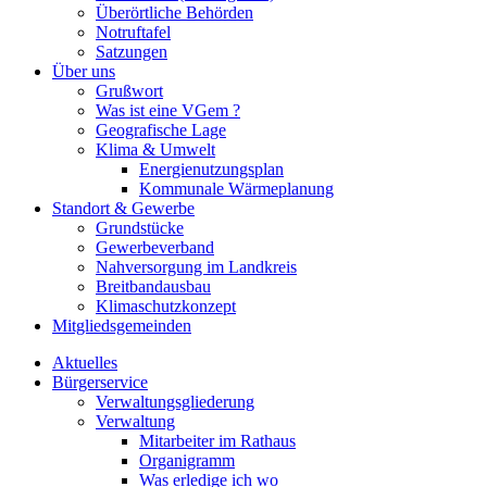
Überörtliche Behörden
Notruftafel
Satzungen
Über uns
Grußwort
Was ist eine VGem ?
Geografische Lage
Klima & Umwelt
Energienutzungsplan
Kommunale Wärmeplanung
Standort & Gewerbe
Grundstücke
Gewerbeverband
Nahversorgung im Landkreis
Breitbandausbau
Klimaschutzkonzept
Mitgliedsgemeinden
Aktuelles
Bürgerservice
Verwaltungsgliederung
Verwaltung
Mitarbeiter im Rathaus
Organigramm
Was erledige ich wo