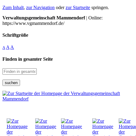
Zum Inhalt
,
zur Navigation
oder
zur Startseite
springen.
Verwaltungsgemeinschaft Mammendorf
| Online:
https://www.vgmammendorf.de/
Schriftgröße
A
A
A
Finden in gesamter Seite
suchen