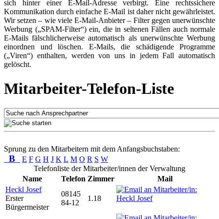
sich hinter einer E-Mail-Adresse verbirgt. Eine rechtssichere
Kommunikation durch einfache E-Mail ist daher nicht gewährleistet.
Wir setzen – wie viele E-Mail-Anbieter – Filter gegen unerwünschte
Werbung („SPAM-Filter“) ein, die in seltenen Fällen auch normale
E-Mails fälschlicherweise automatisch als unerwünschte Werbung
einordnen und löschen. E-Mails, die schädigende Programme
(„Viren“) enthalten, werden von uns in jedem Fall automatisch
gelöscht.
Mitarbeiter-Telefon-Liste
Sprung zu den Mitarbeitern mit dem Anfangsbuchstaben:
B
E
F
G
H
J
K
L
M
O
R
S
W
Telefonliste der Mitarbeiter/innen der Verwaltung
Name
Telefon
Zimmer
Mail
Heckl Josef
08145
Erster
1.18
84-12
Bürgermeister