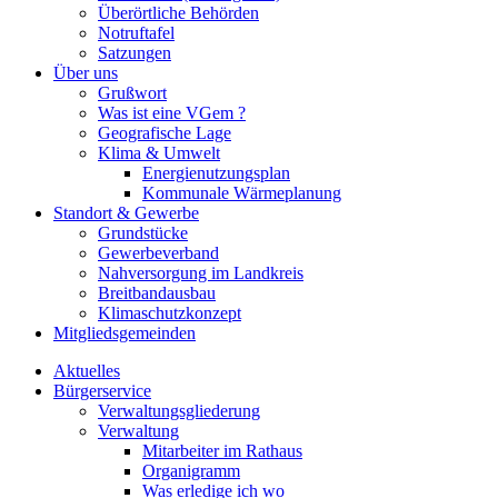
Überörtliche Behörden
Notruftafel
Satzungen
Über uns
Grußwort
Was ist eine VGem ?
Geografische Lage
Klima & Umwelt
Energienutzungsplan
Kommunale Wärmeplanung
Standort & Gewerbe
Grundstücke
Gewerbeverband
Nahversorgung im Landkreis
Breitbandausbau
Klimaschutzkonzept
Mitgliedsgemeinden
Aktuelles
Bürgerservice
Verwaltungsgliederung
Verwaltung
Mitarbeiter im Rathaus
Organigramm
Was erledige ich wo