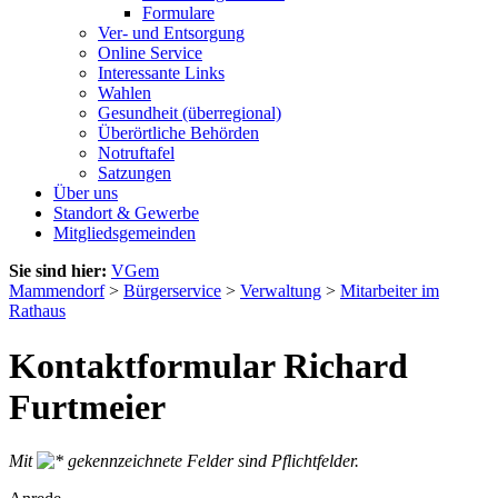
Formulare
Ver- und Entsorgung
Online Service
Interessante Links
Wahlen
Gesundheit (überregional)
Überörtliche Behörden
Notruftafel
Satzungen
Über uns
Standort & Gewerbe
Mitgliedsgemeinden
Sie sind hier:
VGem
Mammendorf
>
Bürgerservice
>
Verwaltung
>
Mitarbeiter im
Rathaus
Kontaktformular Richard
Furtmeier
Mit
gekennzeichnete Felder sind Pflichtfelder.