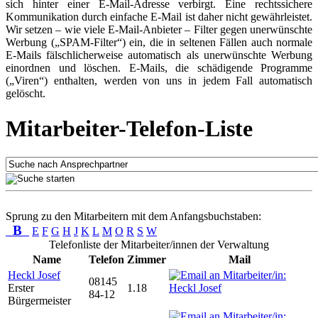
sich hinter einer E-Mail-Adresse verbirgt. Eine rechtssichere
Kommunikation durch einfache E-Mail ist daher nicht gewährleistet.
Wir setzen – wie viele E-Mail-Anbieter – Filter gegen unerwünschte
Werbung („SPAM-Filter“) ein, die in seltenen Fällen auch normale
E-Mails fälschlicherweise automatisch als unerwünschte Werbung
einordnen und löschen. E-Mails, die schädigende Programme
(„Viren“) enthalten, werden von uns in jedem Fall automatisch
gelöscht.
Mitarbeiter-Telefon-Liste
Sprung zu den Mitarbeitern mit dem Anfangsbuchstaben:
B
E
F
G
H
J
K
L
M
O
R
S
W
Telefonliste der Mitarbeiter/innen der Verwaltung
Name
Telefon
Zimmer
Mail
Heckl Josef
08145
Erster
1.18
84-12
Bürgermeister