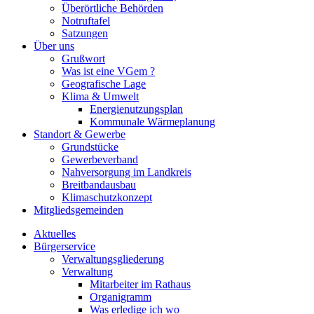
Überörtliche Behörden
Notruftafel
Satzungen
Über uns
Grußwort
Was ist eine VGem ?
Geografische Lage
Klima & Umwelt
Energienutzungsplan
Kommunale Wärmeplanung
Standort & Gewerbe
Grundstücke
Gewerbeverband
Nahversorgung im Landkreis
Breitbandausbau
Klimaschutzkonzept
Mitgliedsgemeinden
Aktuelles
Bürgerservice
Verwaltungsgliederung
Verwaltung
Mitarbeiter im Rathaus
Organigramm
Was erledige ich wo