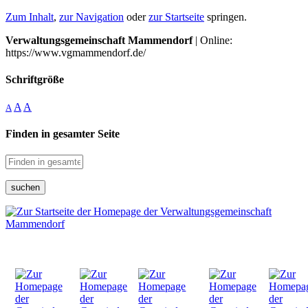
Zum Inhalt
,
zur Navigation
oder
zur Startseite
springen.
Verwaltungsgemeinschaft Mammendorf
| Online:
https://www.vgmammendorf.de/
Schriftgröße
A
A
A
Finden in gesamter Seite
suchen