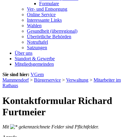
Formulare
Ver- und Entsorgung
Online Service
Interessante Links
Wahlen
Gesundheit (überregional)
Überörtliche Behörden
Notruftafel
Satzungen
Über uns
Standort & Gewerbe
Mitgliedsgemeinden
Sie sind hier:
VGem
Mammendorf
>
Bürgerservice
>
Verwaltung
>
Mitarbeiter im
Rathaus
Kontaktformular Richard
Furtmeier
Mit
gekennzeichnete Felder sind Pflichtfelder.