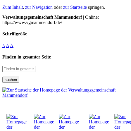
Zum Inhalt
,
zur Navigation
oder
zur Startseite
springen.
Verwaltungsgemeinschaft Mammendorf
| Online:
https://www.vgmammendorf.de/
Schriftgröße
A
A
A
Finden in gesamter Seite
suchen