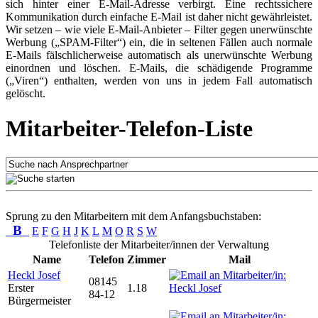
sich hinter einer E-Mail-Adresse verbirgt. Eine rechtssichere
Kommunikation durch einfache E-Mail ist daher nicht gewährleistet.
Wir setzen – wie viele E-Mail-Anbieter – Filter gegen unerwünschte
Werbung („SPAM-Filter“) ein, die in seltenen Fällen auch normale
E-Mails fälschlicherweise automatisch als unerwünschte Werbung
einordnen und löschen. E-Mails, die schädigende Programme
(„Viren“) enthalten, werden von uns in jedem Fall automatisch
gelöscht.
Mitarbeiter-Telefon-Liste
Sprung zu den Mitarbeitern mit dem Anfangsbuchstaben:
B
E
F
G
H
J
K
L
M
O
R
S
W
Telefonliste der Mitarbeiter/innen der Verwaltung
Name
Telefon
Zimmer
Mail
Heckl Josef
08145
Erster
1.18
84-12
Bürgermeister