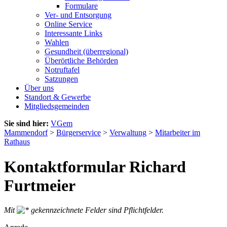
Formulare
Ver- und Entsorgung
Online Service
Interessante Links
Wahlen
Gesundheit (überregional)
Überörtliche Behörden
Notruftafel
Satzungen
Über uns
Standort & Gewerbe
Mitgliedsgemeinden
Sie sind hier:
VGem
Mammendorf
>
Bürgerservice
>
Verwaltung
>
Mitarbeiter im
Rathaus
Kontaktformular Richard
Furtmeier
Mit
gekennzeichnete Felder sind Pflichtfelder.