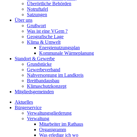
Überörtliche Behörden
Notruftafel
Satzungen
Über uns
Grußwort
Was ist eine VGem ?
Geografische Lage
Klima & Umwelt
Energienutzungsplan
Kommunale Wärmeplanung
Standort & Gewerbe
Grundstücke
Gewerbeverband
Nahversorgung im Landkreis
Breitbandausbau
Klimaschutzkonzept
Mitgliedsgemeinden
Aktuelles
Bürgerservice
Verwaltungsgliederung
Verwaltung
Mitarbeiter im Rathaus
Organigramm
Was erledige ich wo