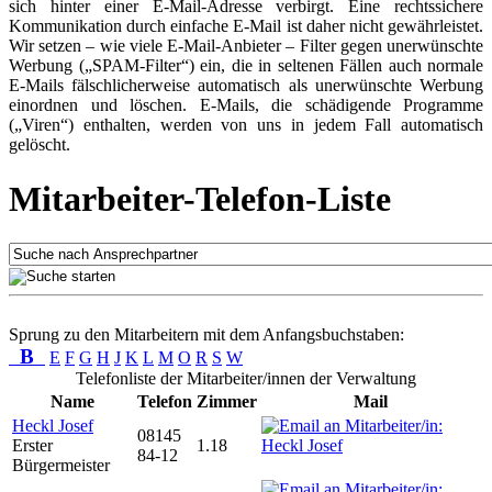
sich hinter einer E-Mail-Adresse verbirgt. Eine rechtssichere
Kommunikation durch einfache E-Mail ist daher nicht gewährleistet.
Wir setzen – wie viele E-Mail-Anbieter – Filter gegen unerwünschte
Werbung („SPAM-Filter“) ein, die in seltenen Fällen auch normale
E-Mails fälschlicherweise automatisch als unerwünschte Werbung
einordnen und löschen. E-Mails, die schädigende Programme
(„Viren“) enthalten, werden von uns in jedem Fall automatisch
gelöscht.
Mitarbeiter-Telefon-Liste
Sprung zu den Mitarbeitern mit dem Anfangsbuchstaben:
B
E
F
G
H
J
K
L
M
O
R
S
W
Telefonliste der Mitarbeiter/innen der Verwaltung
Name
Telefon
Zimmer
Mail
Heckl Josef
08145
Erster
1.18
84-12
Bürgermeister