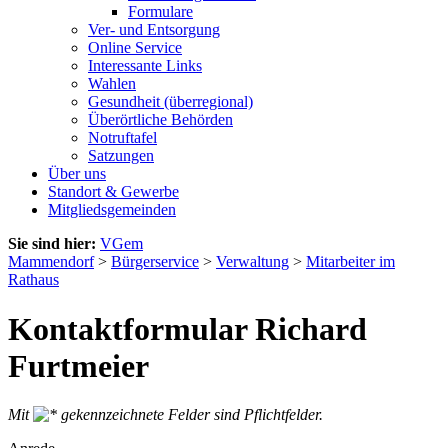
Formulare
Ver- und Entsorgung
Online Service
Interessante Links
Wahlen
Gesundheit (überregional)
Überörtliche Behörden
Notruftafel
Satzungen
Über uns
Standort & Gewerbe
Mitgliedsgemeinden
Sie sind hier:
VGem
Mammendorf
>
Bürgerservice
>
Verwaltung
>
Mitarbeiter im
Rathaus
Kontaktformular Richard
Furtmeier
Mit
gekennzeichnete Felder sind Pflichtfelder.