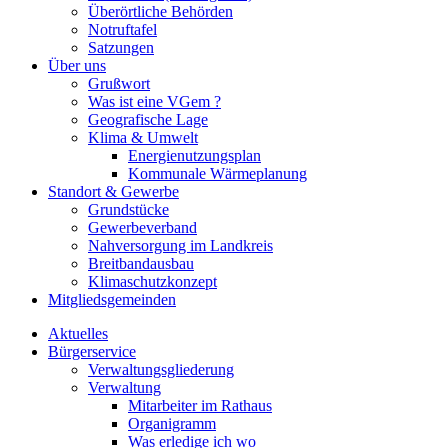
Überörtliche Behörden
Notruftafel
Satzungen
Über uns
Grußwort
Was ist eine VGem ?
Geografische Lage
Klima & Umwelt
Energienutzungsplan
Kommunale Wärmeplanung
Standort & Gewerbe
Grundstücke
Gewerbeverband
Nahversorgung im Landkreis
Breitbandausbau
Klimaschutzkonzept
Mitgliedsgemeinden
Aktuelles
Bürgerservice
Verwaltungsgliederung
Verwaltung
Mitarbeiter im Rathaus
Organigramm
Was erledige ich wo