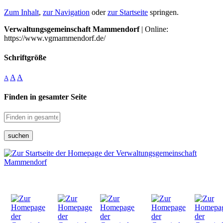
Zum Inhalt
,
zur Navigation
oder
zur Startseite
springen.
Verwaltungsgemeinschaft Mammendorf
| Online:
https://www.vgmammendorf.de/
Schriftgröße
A
A
A
Finden in gesamter Seite
suchen