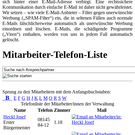
sich hinter einer E-Mail-Adresse verbirgt. Eine rechtssichere
Kommunikation durch einfache E-Mail ist daher nicht gewährleistet.
Wir setzen – wie viele E-Mail-Anbieter – Filter gegen unerwünschte
Werbung („SPAM-Filter“) ein, die in seltenen Fällen auch normale
E-Mails fälschlicherweise automatisch als unerwünschte Werbung
einordnen und löschen. E-Mails, die schädigende Programme
(„Viren“) enthalten, werden von uns in jedem Fall automatisch
gelöscht.
Mitarbeiter-Telefon-Liste
Sprung zu den Mitarbeitern mit dem Anfangsbuchstaben:
B
E
F
G
H
J
K
L
M
O
R
S
W
Telefonliste der Mitarbeiter/innen der Verwaltung
Name
Telefon
Zimmer
Mail
Heckl Josef
08145
Erster
1.18
84-12
Bürgermeister