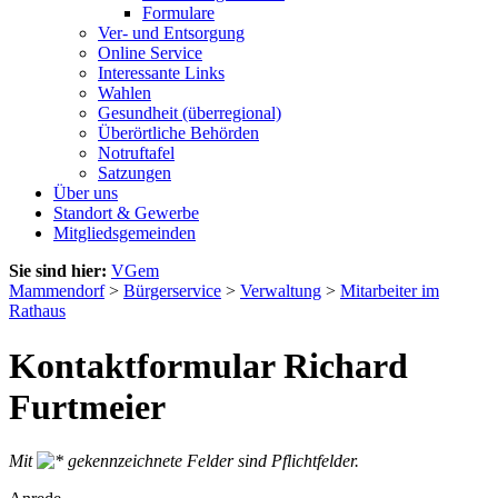
Formulare
Ver- und Entsorgung
Online Service
Interessante Links
Wahlen
Gesundheit (überregional)
Überörtliche Behörden
Notruftafel
Satzungen
Über uns
Standort & Gewerbe
Mitgliedsgemeinden
Sie sind hier:
VGem
Mammendorf
>
Bürgerservice
>
Verwaltung
>
Mitarbeiter im
Rathaus
Kontaktformular Richard
Furtmeier
Mit
gekennzeichnete Felder sind Pflichtfelder.