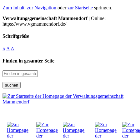
Zum Inhalt
,
zur Navigation
oder
zur Startseite
springen.
Verwaltungsgemeinschaft Mammendorf
| Online:
https://www.vgmammendorf.de/
Schriftgröße
A
A
A
Finden in gesamter Seite
suchen