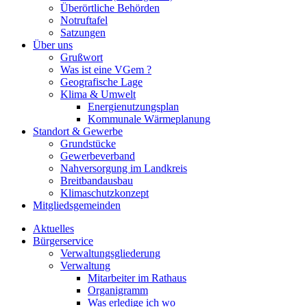
Überörtliche Behörden
Notruftafel
Satzungen
Über uns
Grußwort
Was ist eine VGem ?
Geografische Lage
Klima & Umwelt
Energienutzungsplan
Kommunale Wärmeplanung
Standort & Gewerbe
Grundstücke
Gewerbeverband
Nahversorgung im Landkreis
Breitbandausbau
Klimaschutzkonzept
Mitgliedsgemeinden
Aktuelles
Bürgerservice
Verwaltungsgliederung
Verwaltung
Mitarbeiter im Rathaus
Organigramm
Was erledige ich wo