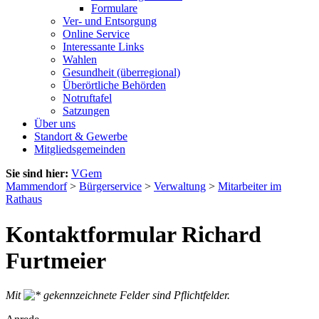
Formulare
Ver- und Entsorgung
Online Service
Interessante Links
Wahlen
Gesundheit (überregional)
Überörtliche Behörden
Notruftafel
Satzungen
Über uns
Standort & Gewerbe
Mitgliedsgemeinden
Sie sind hier:
VGem
Mammendorf
>
Bürgerservice
>
Verwaltung
>
Mitarbeiter im
Rathaus
Kontaktformular Richard
Furtmeier
Mit
gekennzeichnete Felder sind Pflichtfelder.