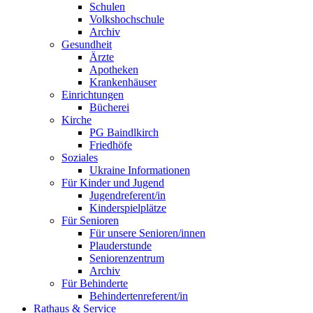
Schulen
Volkshochschule
Archiv
Gesundheit
Ärzte
Apotheken
Krankenhäuser
Einrichtungen
Bücherei
Kirche
PG Baindlkirch
Friedhöfe
Soziales
Ukraine Informationen
Für Kinder und Jugend
Jugendreferent/in
Kinderspielplätze
Für Senioren
Für unsere Senioren/innen
Plauderstunde
Seniorenzentrum
Archiv
Für Behinderte
Behindertenreferent/in
Rathaus & Service