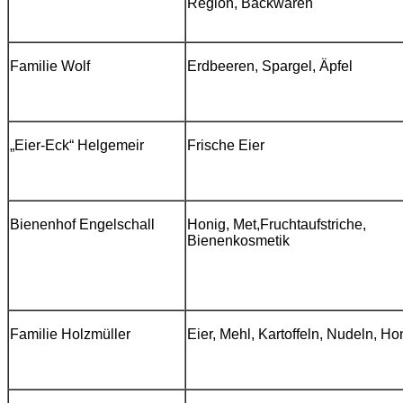
Region,
Backwaren
Familie Wolf
Erdbeeren, Spargel, Äpfel
„Eier-Eck“
Helgemeir
Frische Eier
Bienenhof
Engelschall
Honig, Met,
Fruchtaufstriche,
Bienenkosmetik
Familie Holzmüller
Eier, Mehl, Kartoffeln, Nudeln,
Ho