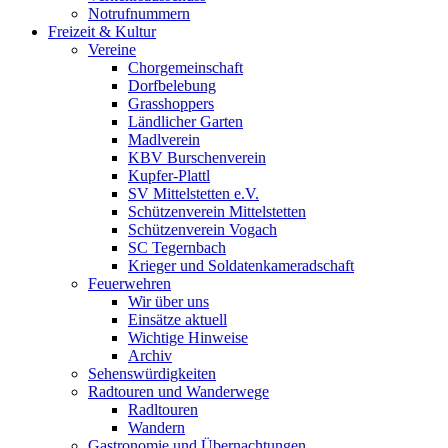
Notrufnummern
Freizeit & Kultur
Vereine
Chorgemeinschaft
Dorfbelebung
Grasshoppers
Ländlicher Garten
Madlverein
KBV Burschenverein
Kupfer-Plattl
SV Mittelstetten e.V.
Schützenverein Mittelstetten
Schützenverein Vogach
SC Tegernbach
Krieger und Soldatenkameradschaft
Feuerwehren
Wir über uns
Einsätze aktuell
Wichtige Hinweise
Archiv
Sehenswürdigkeiten
Radtouren und Wanderwege
Radltouren
Wandern
Gastronomie und Übernachtungen