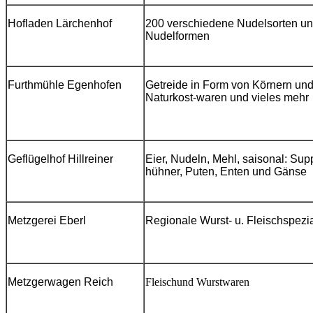
Hofladen
Lärchenhof
200 verschiedene
Nudelsorten u
Nudelformen
Furthmühle
Egenhofen
Getreide in Form von Körnern und
Naturkost-waren und vieles mehr
Geflügelhof
Hillreiner
Eier, Nudeln, Mehl,
saisonal: Sup
hühner, Puten, Enten und Gänse
Metzgerei
Eberl
Regionale Wurst- u. Fleischspezia
Metzgerwagen Reich
Fleischund Wurstwaren