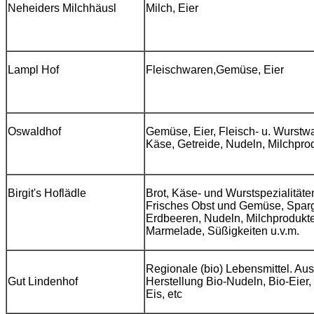
Neheiders Milchhäusl
Milch,
Eier
Lampl Hof
Fleischwaren,
Gemüse, Eier
Oswaldhof
Gemüse, Eier, Fleisch- u. Wurstw
Käse,
Getreide, Nudeln,
Milchpro
Birgit's Hoflädle
Brot, Käse- und Wurstspezialitäte
Frisches Obst und Gemüse, Sparg
Erdbeeren, Nudeln,
Milchprodukte
Marmelade, Süßigkeiten u.v.m.
Regionale (bio) Lebensmittel. Au
Gut Lindenhof
Herstellung Bio-Nudeln, Bio-Eier, 
Eis, etc