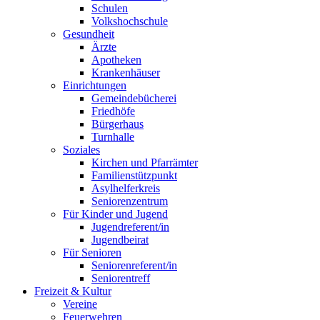
Schulen
Volkshochschule
Gesundheit
Ärzte
Apotheken
Krankenhäuser
Einrichtungen
Gemeindebücherei
Friedhöfe
Bürgerhaus
Turnhalle
Soziales
Kirchen und Pfarrämter
Familienstützpunkt
Asylhelferkreis
Seniorenzentrum
Für Kinder und Jugend
Jugendreferent/in
Jugendbeirat
Für Senioren
Seniorenreferent/in
Seniorentreff
Freizeit & Kultur
Vereine
Feuerwehren