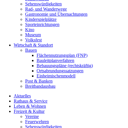
Sehenswürdigkeiten
Rad- und Wanderwege
Gastronomie und Übernachtungen
Kinderspielplätze
Sporteinrichtungen
Kino
Museum
Volksfest
Wirtschaft & Standort
Bauen
Flächennutzungsplan (FNP)
Bauleitplanverfahren
Bebauungspläne (rechtskräftig)
Ortsabrundungssatzungen
Einheimischenmodell
Post & Banken
Breitbandausbau
Aktuelles
Rathaus & Service
Leben & Wohnen
Freizeit & Kultur
Vereine
Feuerwehren
Sehenswürdigkeiten