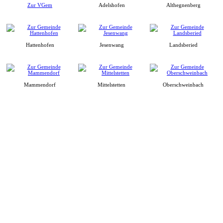
Zur VGem
Adelshofen
Althegnenberg
Hattenhofen
Jesenwang
Landsberied
Mammendorf
Mittelstetten
Oberschweinbach