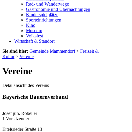
Rad- und Wanderwege
Gastronomie und Übernachtungen
Kinderspielplätze
Sporteinrichtungen
Kino
Museum
Volksfest
Wirtschaft & Standort
Sie sind hier:
Gemeinde Mammendorf
>
Freizeit &
Kultur
>
Vereine
Vereine
Detailansicht des Vereins
Bayerische Bauernverband
Josef jun. Robeller
1.Vorsitzender
Eitelsrieder Straße 13