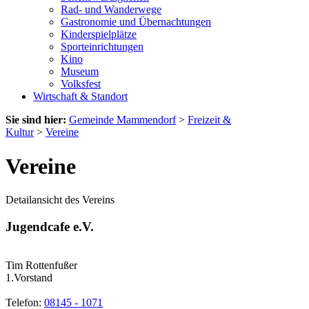
Rad- und Wanderwege
Gastronomie und Übernachtungen
Kinderspielplätze
Sporteinrichtungen
Kino
Museum
Volksfest
Wirtschaft & Standort
Sie sind hier:
Gemeinde Mammendorf
>
Freizeit &
Kultur
>
Vereine
Vereine
Detailansicht des Vereins
Jugendcafe e.V.
Tim Rottenfußer
1.Vorstand
Telefon:
08145 - 1071