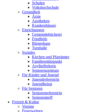
Schulen
Volkshochschule
Gesundheit
Ärzte
Apotheken
Krankenhäuser
Einrichtungen
Gemeindebücherei
Friedhöfe
Bürgerhaus
Turnhalle
Soziales
Kirchen und Pfarrämter
Familienstützpunkt
Asylhelferkreis
Seniorenzentrum
Für Kinder und Jugend
Jugendreferent/in
Jugendbeirat
Für Senioren
Seniorenreferent/in
Seniorentreff
Freizeit & Kultur
Vereine
Feuerwehren