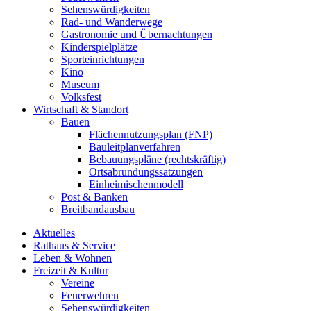
Sehenswürdigkeiten
Rad- und Wanderwege
Gastronomie und Übernachtungen
Kinderspielplätze
Sporteinrichtungen
Kino
Museum
Volksfest
Wirtschaft & Standort
Bauen
Flächennutzungsplan (FNP)
Bauleitplanverfahren
Bebauungspläne (rechtskräftig)
Ortsabrundungssatzungen
Einheimischenmodell
Post & Banken
Breitbandausbau
Aktuelles
Rathaus & Service
Leben & Wohnen
Freizeit & Kultur
Vereine
Feuerwehren
Sehenswürdigkeiten