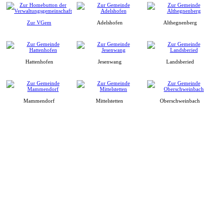
Zur VGem
Adelshofen
Althegnenberg
Hattenhofen
Jesenwang
Landsberied
Mammendorf
Mittelstetten
Oberschweinbach