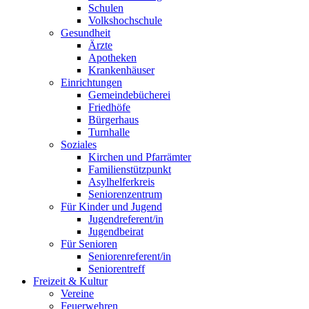
Schulen
Volkshochschule
Gesundheit
Ärzte
Apotheken
Krankenhäuser
Einrichtungen
Gemeindebücherei
Friedhöfe
Bürgerhaus
Turnhalle
Soziales
Kirchen und Pfarrämter
Familienstützpunkt
Asylhelferkreis
Seniorenzentrum
Für Kinder und Jugend
Jugendreferent/in
Jugendbeirat
Für Senioren
Seniorenreferent/in
Seniorentreff
Freizeit & Kultur
Vereine
Feuerwehren