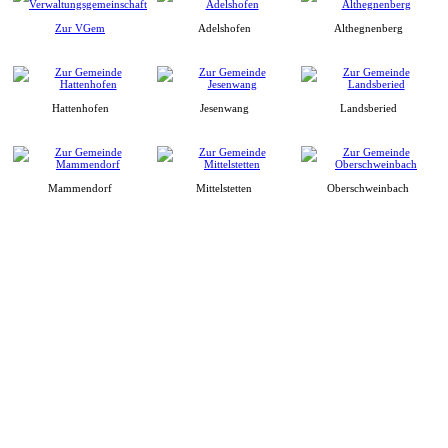
Zur VGem
Adelshofen
Althegnenberg
Hattenhofen
Jesenwang
Landsberied
Mammendorf
Mittelstetten
Oberschweinbach