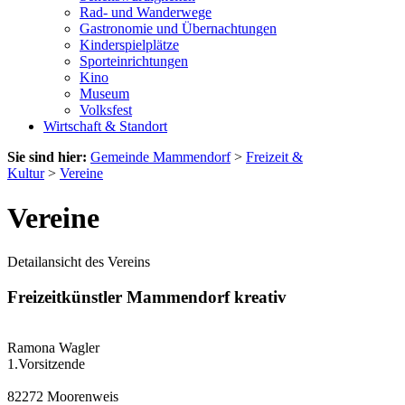
Rad- und Wanderwege
Gastronomie und Übernachtungen
Kinderspielplätze
Sporteinrichtungen
Kino
Museum
Volksfest
Wirtschaft & Standort
Sie sind hier:
Gemeinde Mammendorf
>
Freizeit &
Kultur
>
Vereine
Vereine
Detailansicht des Vereins
Freizeitkünstler Mammendorf kreativ
Ramona Wagler
1.Vorsitzende
82272 Moorenweis