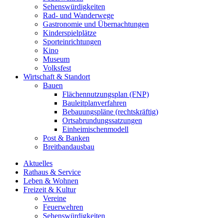
Sehenswürdigkeiten
Rad- und Wanderwege
Gastronomie und Übernachtungen
Kinderspielplätze
Sporteinrichtungen
Kino
Museum
Volksfest
Wirtschaft & Standort
Bauen
Flächennutzungsplan (FNP)
Bauleitplanverfahren
Bebauungspläne (rechtskräftig)
Ortsabrundungssatzungen
Einheimischenmodell
Post & Banken
Breitbandausbau
Aktuelles
Rathaus & Service
Leben & Wohnen
Freizeit & Kultur
Vereine
Feuerwehren
Sehenswürdigkeiten