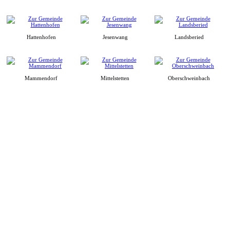
Hattenhofen
Jesenwang
Landsberied
Mammendorf
Mittelstetten
Oberschweinbach