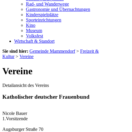
Rad- und Wanderwege
Gastronomie und Übernachtungen
Kinderspielplätze
Sporteinrichtungen
Kino
Museum
Volksfest
Wirtschaft & Standort
Sie sind hier:
Gemeinde Mammendorf
>
Freizeit &
Kultur
>
Vereine
Vereine
Detailansicht des Vereins
Katholischer deutscher Frauenbund
Nicole Bauer
1.Vorsitzende
Augsburger Straße 70