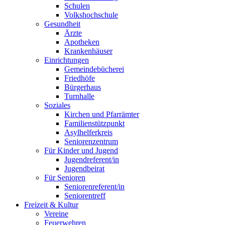
Schulen
Volkshochschule
Gesundheit
Ärzte
Apotheken
Krankenhäuser
Einrichtungen
Gemeindebücherei
Friedhöfe
Bürgerhaus
Turnhalle
Soziales
Kirchen und Pfarrämter
Familienstützpunkt
Asylhelferkreis
Seniorenzentrum
Für Kinder und Jugend
Jugendreferent/in
Jugendbeirat
Für Senioren
Seniorenreferent/in
Seniorentreff
Freizeit & Kultur
Vereine
Feuerwehren