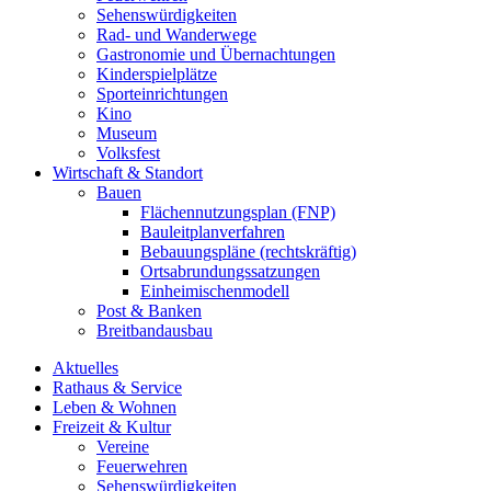
Sehenswürdigkeiten
Rad- und Wanderwege
Gastronomie und Übernachtungen
Kinderspielplätze
Sporteinrichtungen
Kino
Museum
Volksfest
Wirtschaft & Standort
Bauen
Flächennutzungsplan (FNP)
Bauleitplanverfahren
Bebauungspläne (rechtskräftig)
Ortsabrundungssatzungen
Einheimischenmodell
Post & Banken
Breitbandausbau
Aktuelles
Rathaus & Service
Leben & Wohnen
Freizeit & Kultur
Vereine
Feuerwehren
Sehenswürdigkeiten