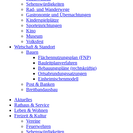
Sehenswürdigkeiten
Rad- und Wanderwege
Gastronomie und Übernachtungen
Kinderspielplätze
Sporteinrichtungen
Kino
Museum
Volksfest
Wirtschaft & Standort
Bauen
Flächennutzungsplan (FNP)
Bauleitplanverfahren
Bebauungspläne (rechtskräftig)
Ortsabrundungssatzungen
Einheimischenmodell
Post & Banken
Breitbandausbau
Aktuelles
Rathaus & Service
Leben & Wohnen
Freizeit & Kultur
Vereine
Feuerwehren
Sehenswürdigkeiten