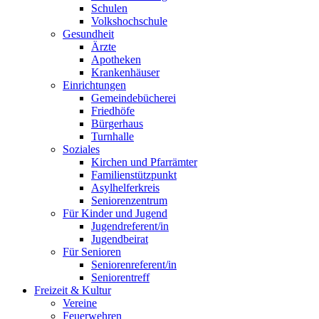
Schulen
Volkshochschule
Gesundheit
Ärzte
Apotheken
Krankenhäuser
Einrichtungen
Gemeindebücherei
Friedhöfe
Bürgerhaus
Turnhalle
Soziales
Kirchen und Pfarrämter
Familienstützpunkt
Asylhelferkreis
Seniorenzentrum
Für Kinder und Jugend
Jugendreferent/in
Jugendbeirat
Für Senioren
Seniorenreferent/in
Seniorentreff
Freizeit & Kultur
Vereine
Feuerwehren