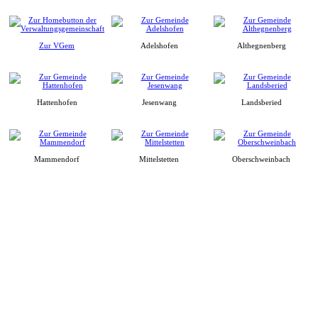
Zur VGem
Adelshofen
Althegnenberg
Hattenhofen
Jesenwang
Landsberied
Mammendorf
Mittelstetten
Oberschweinbach