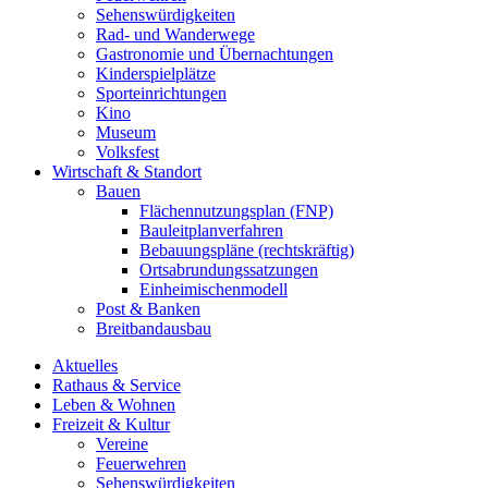
Sehenswürdigkeiten
Rad- und Wanderwege
Gastronomie und Übernachtungen
Kinderspielplätze
Sporteinrichtungen
Kino
Museum
Volksfest
Wirtschaft & Standort
Bauen
Flächennutzungsplan (FNP)
Bauleitplanverfahren
Bebauungspläne (rechtskräftig)
Ortsabrundungssatzungen
Einheimischenmodell
Post & Banken
Breitbandausbau
Aktuelles
Rathaus & Service
Leben & Wohnen
Freizeit & Kultur
Vereine
Feuerwehren
Sehenswürdigkeiten