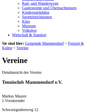
Rad- und Wanderwege
Gastronomie und Übernachtungen
Kinderspielplätze
Sporteinrichtungen
Kino
Museum
Volksfest
Wirtschaft & Standort
Sie sind hier:
Gemeinde Mammendorf
>
Freizeit &
Kultur
>
Vereine
Vereine
Detailansicht des Vereins
Tennisclub Mammendorf e.V.
Markus Maurer
1.Vorsitzender
Schwarzgrabenweg 12