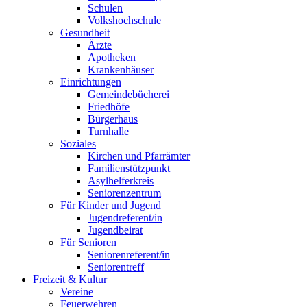
Schulen
Volkshochschule
Gesundheit
Ärzte
Apotheken
Krankenhäuser
Einrichtungen
Gemeindebücherei
Friedhöfe
Bürgerhaus
Turnhalle
Soziales
Kirchen und Pfarrämter
Familienstützpunkt
Asylhelferkreis
Seniorenzentrum
Für Kinder und Jugend
Jugendreferent/in
Jugendbeirat
Für Senioren
Seniorenreferent/in
Seniorentreff
Freizeit & Kultur
Vereine
Feuerwehren