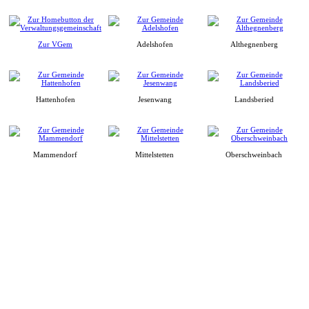
Zur VGem
Adelshofen
Althegnenberg
Hattenhofen
Jesenwang
Landsberied
Mammendorf
Mittelstetten
Oberschweinbach