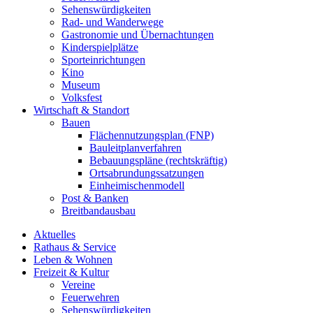
Sehenswürdigkeiten
Rad- und Wanderwege
Gastronomie und Übernachtungen
Kinderspielplätze
Sporteinrichtungen
Kino
Museum
Volksfest
Wirtschaft & Standort
Bauen
Flächennutzungsplan (FNP)
Bauleitplanverfahren
Bebauungspläne (rechtskräftig)
Ortsabrundungssatzungen
Einheimischenmodell
Post & Banken
Breitbandausbau
Aktuelles
Rathaus & Service
Leben & Wohnen
Freizeit & Kultur
Vereine
Feuerwehren
Sehenswürdigkeiten