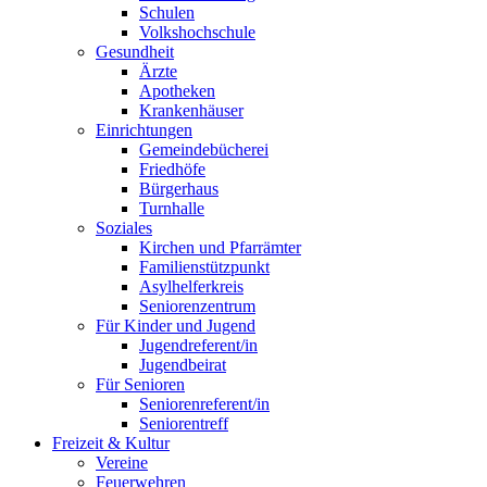
Schulen
Volkshochschule
Gesundheit
Ärzte
Apotheken
Krankenhäuser
Einrichtungen
Gemeindebücherei
Friedhöfe
Bürgerhaus
Turnhalle
Soziales
Kirchen und Pfarrämter
Familienstützpunkt
Asylhelferkreis
Seniorenzentrum
Für Kinder und Jugend
Jugendreferent/in
Jugendbeirat
Für Senioren
Seniorenreferent/in
Seniorentreff
Freizeit & Kultur
Vereine
Feuerwehren