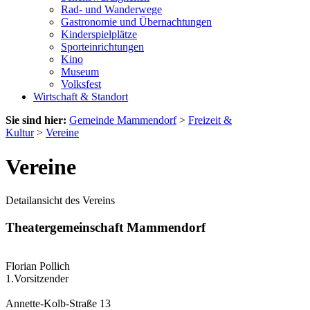
Rad- und Wanderwege
Gastronomie und Übernachtungen
Kinderspielplätze
Sporteinrichtungen
Kino
Museum
Volksfest
Wirtschaft & Standort
Sie sind hier:
Gemeinde Mammendorf
>
Freizeit &
Kultur
>
Vereine
Vereine
Detailansicht des Vereins
Theatergemeinschaft Mammendorf
Florian Pollich
1.Vorsitzender
Annette-Kolb-Straße 13