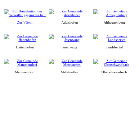
Zur VGem
Adelshofen
Althegnenberg
Hattenhofen
Jesenwang
Landsberied
Mammendorf
Mittelstetten
Oberschweinbach