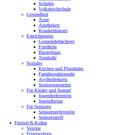
Schulen
Volkshochschule
Gesundheit
Ärzte
Apotheken
Krankenhäuser
Einrichtungen
Gemeindebücherei
Friedhöfe
Bürgerhaus
Turnhalle
Soziales
Kirchen und Pfarrämter
Familienstützpunkt
Asylhelferkreis
Seniorenzentrum
Für Kinder und Jugend
Jugendreferent/in
Jugendbeirat
Für Senioren
Seniorenreferent/in
Seniorentreff
Freizeit & Kultur
Vereine
Feuerwehren