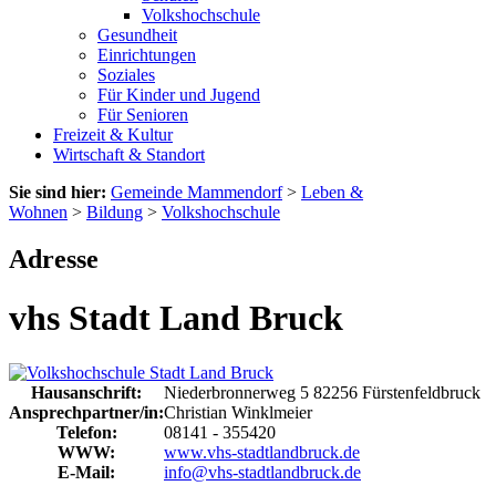
Volkshochschule
Gesundheit
Einrichtungen
Soziales
Für Kinder und Jugend
Für Senioren
Freizeit & Kultur
Wirtschaft & Standort
Sie sind hier:
Gemeinde Mammendorf
>
Leben &
Wohnen
>
Bildung
>
Volkshochschule
Adresse
vhs Stadt Land Bruck
Hausanschrift:
Niederbronnerweg 5
82256
Fürstenfeldbruck
Ansprechpartner/in:
Christian Winklmeier
Telefon:
08141 - 355420
WWW:
www.vhs-stadtlandbruck.de
E-Mail:
info@vhs-stadtlandbruck.de