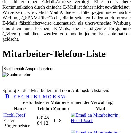
sich hinter einer E-Mail-Adresse verbirgt. Eine rechtssichere
Kommunikation durch einfache E-Mail ist daher nicht gewährleistet.
Wir setzen – wie viele E-Mail-Anbieter – Filter gegen unerwünschte
Werbung („SPAM-Filter“) ein, die in seltenen Fällen auch normale
E-Mails fälschlicherweise automatisch als unerwünschte Werbung
einordnen und löschen. E-Mails, die schädigende Programme
(„Viren“) enthalten, werden von uns in jedem Fall automatisch
gelöscht.
Mitarbeiter-Telefon-Liste
Sprung zu den Mitarbeitern mit dem Anfangsbuchstaben:
B
E
F
G
H
J
K
L
M
O
R
S
W
Telefonliste der Mitarbeiter/innen der Verwaltung
Name
Telefon
Zimmer
Mail
Heckl Josef
08145
Erster
1.18
84-12
Bürgermeister