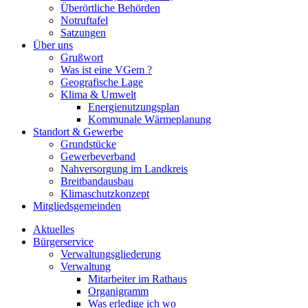
Überörtliche Behörden
Notruftafel
Satzungen
Über uns
Grußwort
Was ist eine VGem ?
Geografische Lage
Klima & Umwelt
Energienutzungsplan
Kommunale Wärmeplanung
Standort & Gewerbe
Grundstücke
Gewerbeverband
Nahversorgung im Landkreis
Breitbandausbau
Klimaschutzkonzept
Mitgliedsgemeinden
Aktuelles
Bürgerservice
Verwaltungsgliederung
Verwaltung
Mitarbeiter im Rathaus
Organigramm
Was erledige ich wo