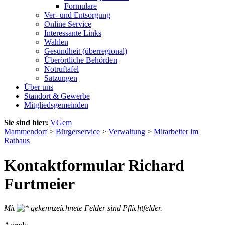
Formulare
Ver- und Entsorgung
Online Service
Interessante Links
Wahlen
Gesundheit (überregional)
Überörtliche Behörden
Notruftafel
Satzungen
Über uns
Standort & Gewerbe
Mitgliedsgemeinden
Sie sind hier:
VGem
Mammendorf
>
Bürgerservice
>
Verwaltung
>
Mitarbeiter im
Rathaus
Kontaktformular Richard
Furtmeier
Mit
gekennzeichnete Felder sind Pflichtfelder.