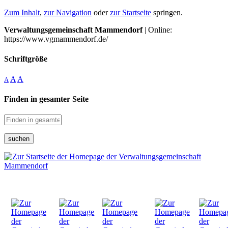
Zum Inhalt
,
zur Navigation
oder
zur Startseite
springen.
Verwaltungsgemeinschaft Mammendorf
| Online:
https://www.vgmammendorf.de/
Schriftgröße
A
A
A
Finden in gesamter Seite
suchen