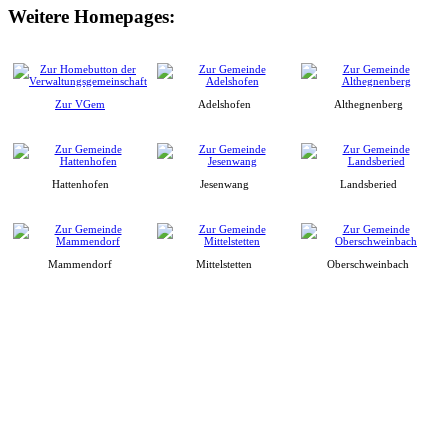
Weitere Homepages:
Zur VGem
Adelshofen
Althegnenberg
Hattenhofen
Jesenwang
Landsberied
Mammendorf
Mittelstetten
Oberschweinbach