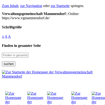
Zum Inhalt
,
zur Navigation
oder
zur Startseite
springen.
Verwaltungsgemeinschaft Mammendorf
| Online:
https://www.vgmammendorf.de/
Schriftgröße
A
A
A
Finden in gesamter Seite
suchen