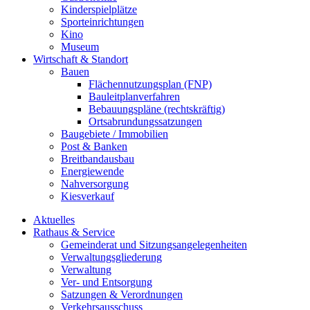
Kinderspielplätze
Sporteinrichtungen
Kino
Museum
Wirtschaft & Standort
Bauen
Flächennutzungsplan (FNP)
Bauleitplanverfahren
Bebauungspläne (rechtskräftig)
Ortsabrundungssatzungen
Baugebiete / Immobilien
Post & Banken
Breitbandausbau
Energiewende
Nahversorgung
Kiesverkauf
Aktuelles
Rathaus & Service
Gemeinderat und Sitzungsangelegenheiten
Verwaltungsgliederung
Verwaltung
Ver- und Entsorgung
Satzungen & Verordnungen
Verkehrsausschuss