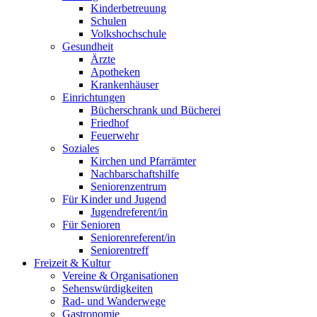
Kinderbetreuung
Schulen
Volkshochschule
Gesundheit
Ärzte
Apotheken
Krankenhäuser
Einrichtungen
Bücherschrank und Bücherei
Friedhof
Feuerwehr
Soziales
Kirchen und Pfarrämter
Nachbarschaftshilfe
Seniorenzentrum
Für Kinder und Jugend
Jugendreferent/in
Für Senioren
Seniorenreferent/in
Seniorentreff
Freizeit & Kultur
Vereine & Organisationen
Sehenswürdigkeiten
Rad- und Wanderwege
Gastronomie